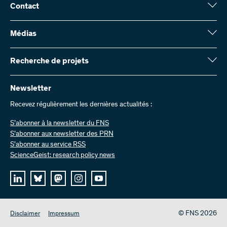
Contact
Fonds national suisse (FNS)
Wildhainweg 3
Médias
CH-3001 Berne
Service de presse
Rapport annuel
Recherche de projets
Contactez-nous
Chiffres et données
Envoyer des factures
Vous trouverez ici des informations complètes sur les projets de
recherche et les subsides approuvés par le FNS :
Newsletter
Travailler chez nous
Offres d’emploi
Recevez régulièrement les dernières actualités :
Recherche de projets
S’abonner à la newsletter du FNS
S’abonner aux newsletter des PRN
S'abonner au service RSS
ScienceGeist: research policy news
© FNS 2026
Disclaimer
Impressum