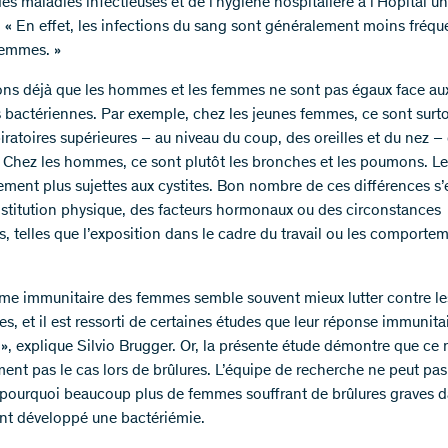
es maladies infectieuses et de l’hygiène hospitalière à l’Hôpital uni
. « En effet, les infections du sang sont généralement moins fréqu
femmes. »
ns déjà que les hommes et les femmes ne sont pas égaux face au
s bactériennes. Par exemple, chez les jeunes femmes, ce sont surto
iratoires supérieures – au niveau du coup, des oreilles et du nez –
 Chez les hommes, ce sont plutôt les bronches et les poumons. 
ement plus sujettes aux cystites. Bon nombre de ces différences s’
nstitution physique, des facteurs hormonaux ou des circonstances
s, telles que l’exposition dans le cadre du travail ou les comporte
ème immunitaire des femmes semble souvent mieux lutter contre le
, et il est ressorti de certaines études que leur réponse immunitai
 », explique Silvio Brugger. Or, la présente étude démontre que ce 
nt pas le cas lors de brûlures. L’équipe de recherche ne peut pa
 pourquoi beaucoup plus de femmes souffrant de brûlures graves d
nt développé une bactériémie.