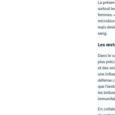
La présen
surtout l
femmes. «
microbiom
mais devi
sang.
Les œstr
Dans le c
plus préc
et des vo
une influ
défense c
que l’œstr
les brûlur
immunitai
En collabo