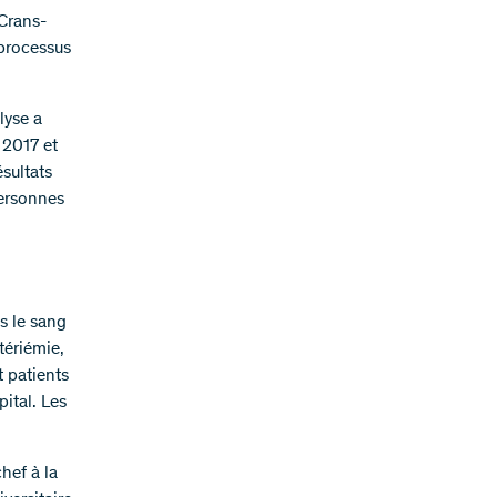
 Crans-
processus
lyse a
 2017 et
ésultats
personnes
s le sang
tériémie,
t patients
ital. Les
hef à la