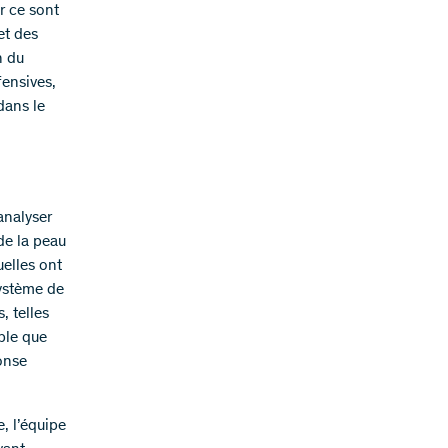
r ce sont
et des
n du
fensives,
dans le
analyser
de la peau
uelles ont
système de
, telles
ible que
ponse
, l’équipe