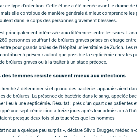
ar ce type d’infection. Cette étude a été menée avant le drame de
mais elle contribue de manière générale à mieux comprendre les 
roulent dans le corps des personnes gravement blessées.
est principalement intéressée aux différences entre les sexes. L’ana
 269 personnes souffrant de brûlures graves prises en charge entre
ntre pour grands brûlés de l’Hôpital universitaire de Zurich. Les r
 contribuer à prévenir autant que possible la septicémie chez les 
de brûlures graves ou à la traiter à un stade précoce.
s des femmes résiste souvent mieux aux infections
 cherché à déterminer si et quand des bactéries apparaissaient dan
mes de brûlures. La présence de bactérie dans le sang, appelée bac
r lieu à une septicémie. Résultat : près d’un quart des patientes e
ppé une septicémie cinq à treize jours après leur admission à l’hôp
aient presque deux fois plus touchées que les hommes.
tat nous a quelque peu surpris », déclare Silvio Brugger, médecin-c