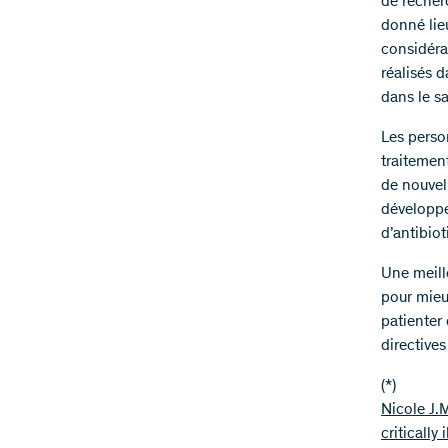
de recher
donné lieu
considéra
réalisés d
dans le s
Les perso
traitemen
de nouvel
développe
d’antibiot
Une meill
pour mieux
patienter
directive
(*)
Nicole J.
critically