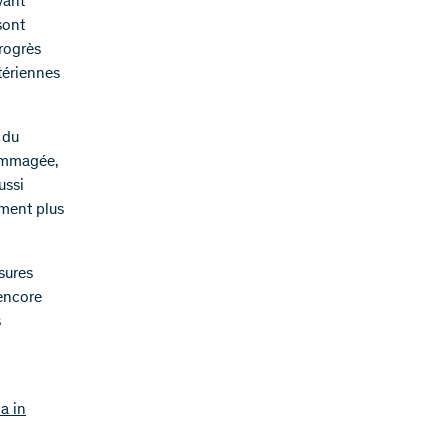
yant
sont
rogrès
ctériennes
 du
dommagée,
ussi
ement plus
sures
 encore
s
a in