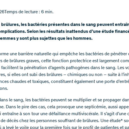
26
Temps de lecture : 6 min.
 brûlures, les bactéries présentes dans le sang peuvent entraî
mplications. Selon les résultats inattendus d’une étude financé
 femmes y sont plus sujettes que les hommes.
orme une barrière naturelle qui empêche les bactéries de pénétrer 
rs de brûlures graves, cette fonction protectrice est largement co
s facilitent la pénétration d’agents pathogènes dans le sang. Les v
res, si elles ont subi des brûlures – chimiques ou non – suite à l’in
nces chaudes et toxiques, constituent également une porte d’entr
ions.
ans le sang, les bactéries peuvent se multiplier et se propager dan
me. Dans le pire des cas, cela provoque une septicémie, aussi appe
i entraîne à son tour une défaillance multiviscérale. Il s’agit d’une
 de décès chez les personnes souffrant de brûlures. Une étude* s
 a levé le voile pour la première fois sur le profil de patientes et p