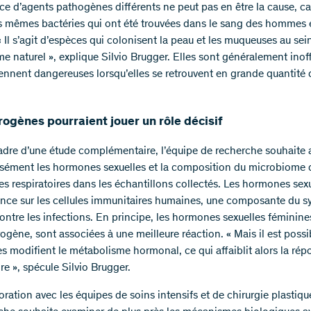
ce d’agents pathogènes différents ne peut pas en être la cause, ca
es mêmes bactéries qui ont été trouvées dans le sang des hommes 
 Il s’agit d’espèces qui colonisent la peau et les muqueuses au sei
e naturel », explique Silvio Brugger. Elles sont généralement inof
ennent dangereuses lorsqu’elles se retrouvent en grande quantité 
ogènes pourraient jouer un rôle décisif
adre d’une étude complémentaire, l’équipe de recherche souhaite 
isément les hormones sexuelles et la composition du microbiome 
ies respiratoires dans les échantillons collectés. Les hormones sex
ence sur les cellules immunitaires humaines, une composante du 
ontre les infections. En principe, les hormones sexuelles féminines
ogène, sont associées à une meilleure réaction. « Mais il est poss
es modifient le métabolisme hormonal, ce qui affaiblit alors la ré
re », spécule Silvio Brugger.
ration avec les équipes de soins intensifs et de chirurgie plastique