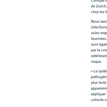
Clinique d
de Zurich
chez les 
Nous savo
infection
voies resp
touchées.
sont égal
par la co
extérieure
risque.
« Le syst
pathogènes
plus forte
apparemme
expliquer
cohorte o