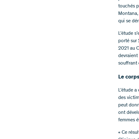
touchés p
Montana, 
qui se dé
L’étude s’
porté sur
2021 au Ce
devraient
souffrant 
Le corp
L’étude a
des victi
peut donne
ont dévelo
femmes ét
« Ce résul