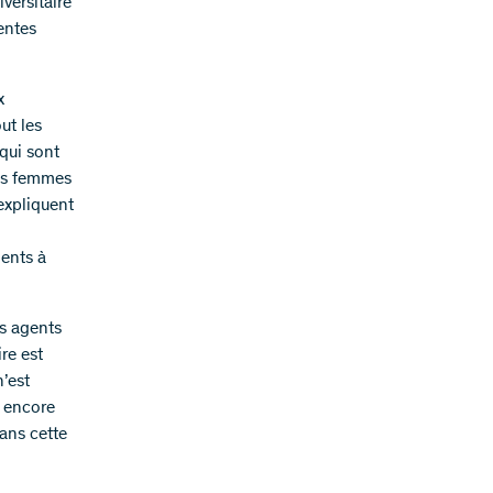
versitaire
entes
x
ut les
 qui sont
Les femmes
expliquent
ments à
s agents
re est
n’est
s encore
ans cette