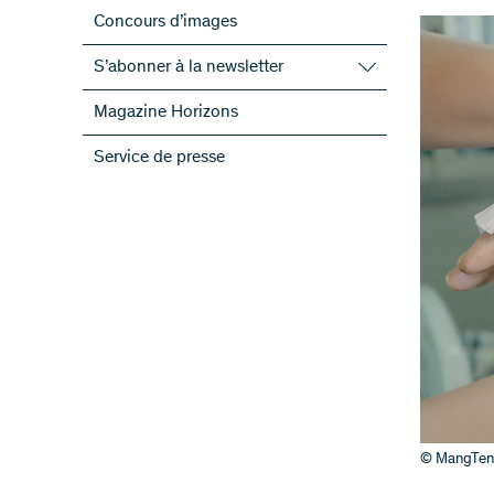
Concours d’images
S’abonner à la newsletter
S’abonner à la newsletter du FNS
Magazine Horizons
S’abonner aux newsletter des PRN
Service de presse
ScienceGeist
© MangTeng