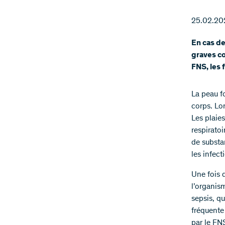
25.02.20
En cas de
graves co
FNS, les
La peau f
corps. Lo
Les plaie
respiratoi
de substa
les infect
Une fois d
l’organis
sepsis, qu
fréquente
par le FNS