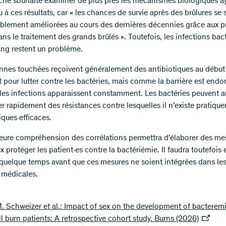
che souhaite examiner de plus près les mécanismes biologiques a
 à ces résultats, car « les chances de survie après des brûlures se 
blement améliorées au cours des dernières décennies grâce aux p
ans le traitement des grands brûlés ». Toutefois, les infections ba
ang restent un problème.
nnes touchées reçoivent généralement des antibiotiques au début
t pour lutter contre les bactéries, mais comme la barrière est en
les infections apparaissent constamment. Les bactéries peuvent a
r rapidement des résistances contre lesquelles il n’existe pratiqu
iques efficaces.
eure compréhension des corrélations permettra d’élaborer des me
 protéger les patient·es contre la bactériémie. Il faudra toutefois
 quelque temps avant que ces mesures ne soient intégrées dans le
s médicales.
M. Schweizer et al.: Impact of sex on the development of bacteremi
 ill burn patients: A retrospective cohort study. Burns (2026)