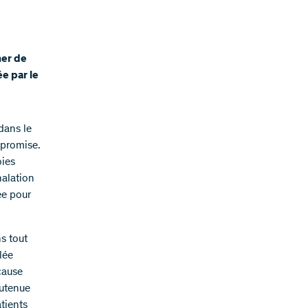
ner de
e par le
dans le
mpromise.
oies
halation
ée pour
s tout
lée
 cause
outenue
atients