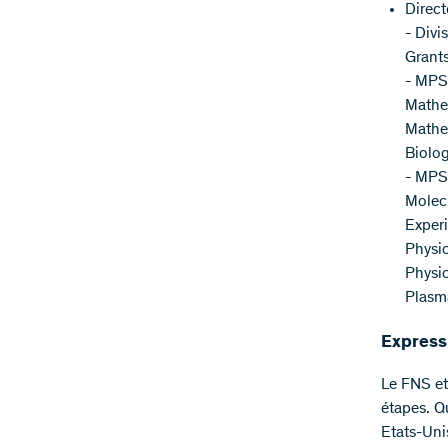
Direct
- Divi
Grants
- MPS
Mathe
Mathe
Biolog
- MPS-
Molecu
Experi
Physi
Physic
Plasm
Expressi
Le FNS et
étapes. Q
Etats-Uni