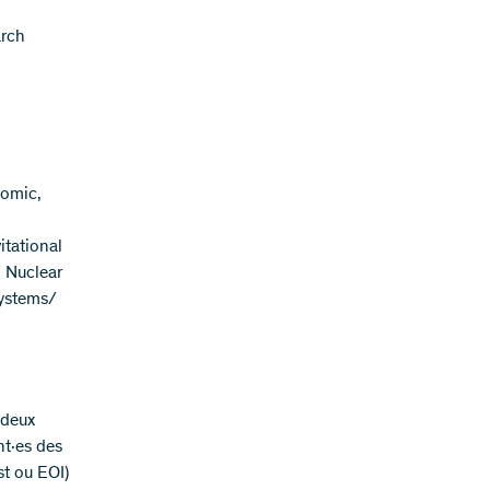
arch
tomic,
itational
 Nuclear
Systems/
 deux
nt·es des
st ou EOI)