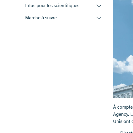
Infos pour les scientifiques
Recherche orientée vers l’application
Marche à suivre
Open Access
Saisir une requête
Evénements d'information
Conditions d'admission
International
Procédure d’évaluation
Personnel des projets
Format de CV
Toutes les informations
Règlement des subsides
Documents et formulaires
Lifetime management des projets
Communiquer avec le public
À compter
Agency. L
Unis ont 