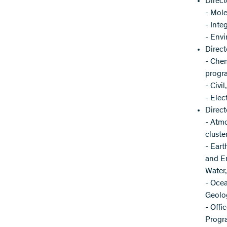
Direct
- Mole
- Inte
- Env
Direct
- Che
progr
- Civi
- Ele
Direct
- Atm
cluste
- Eart
and E
Water,
- Oce
Geolo
- Offi
Progra