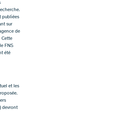
s
 recherche.
t publiées
ant sur
l’agence de
 Cette
 le FNS
nt été
uel et les
proposée.
ers
) devront