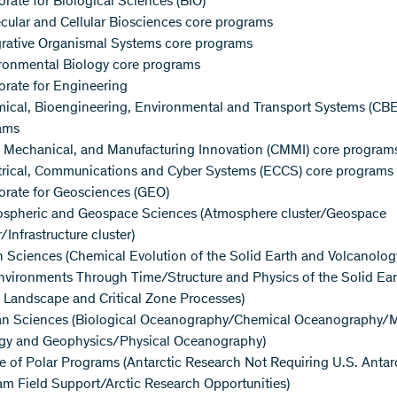
orate for Biological Sciences (BIO)
cular and Cellular Biosciences core programs
grative Organismal Systems core programs
ironmental Biology core programs
orate for Engineering
mical, Bioengineering, Environmental and Transport Systems (CBE
ams
l, Mechanical, and Manufacturing Innovation (CMMI) core program
ctrical, Communications and Cyber Systems (ECCS) core programs
orate for Geosciences (GEO)
ospheric and Geospace Sciences (Atmosphere cluster/Geospace
r/Infrastructure cluster)
h Sciences (Chemical Evolution of the Solid Earth and Volcanolog
nvironments Through Time/Structure and Physics of the Solid Ea
 Landscape and Critical Zone Processes)
an Sciences (Biological Oceanography/Chemical Oceanography/
gy and Geophysics/Physical Oceanography)
ce of Polar Programs (Antarctic Research Not Requiring U.S. Antar
m Field Support/Arctic Research Opportunities)