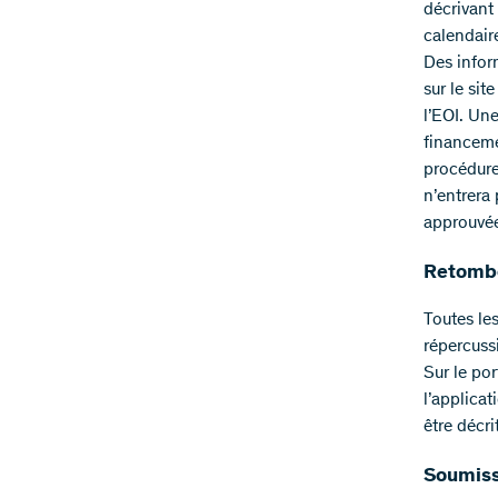
décrivant
calendaire
Des infor
sur le sit
l’EOI. Une
financeme
procédure
n’entrera
approuvée
Retombé
Toutes les
répercuss
Sur le por
l’applica
être décri
Soumiss