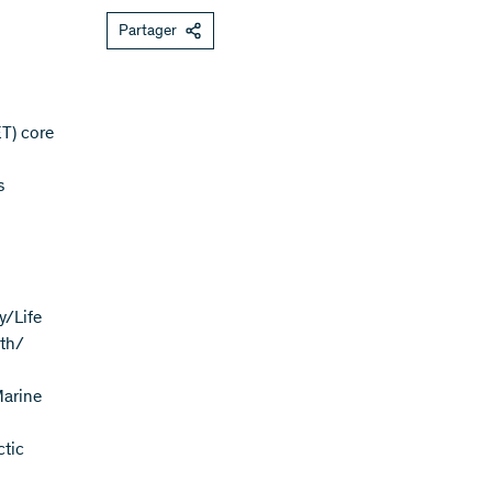
Partager
T) core
s
y/Life
rth/
Marine
ctic