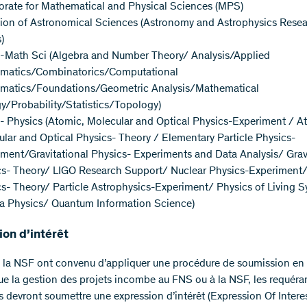
orate for Mathematical and Physical Sciences (MPS)
sion of Astronomical Sciences (Astronomy and Astrophysics Rese
)
-Math Sci (Algebra and Number Theory/ Analysis/Applied
matics/Combinatorics/Computational
matics/Foundations/Geometric Analysis/Mathematical
y/Probability/Statistics/Topology)
 Physics (Atomic, Molecular and Optical Physics-Experiment / A
lar and Optical Physics- Theory / Elementary Particle Physics-
ment/Gravitational Physics- Experiments and Data Analysis/ Grav
cs- Theory/ LIGO Research Support/ Nuclear Physics-Experiment/
s- Theory/ Particle Astrophysics-Experiment/ Physics of Living 
a Physics/ Quantum Information Science)
on d’intérêt
 la NSF ont convenu d’appliquer une procédure de soumission en
ue la gestion des projets incombe au FNS ou à la NSF, les requéra
s devront soumettre une expression d’intérêt (Expression Of Intere