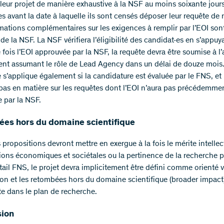
 leur projet de manière exhaustive à la NSF au moins soixante jour
s avant la date à laquelle ils sont censés déposer leur requête de
mations complémentaires sur les exigences à remplir par l’EOI son
e de la NSF. La NSF vérifiera l’éligibilité des candidat·es en s’appuy
 fois l’EOI approuvée par la NSF, la requête devra être soumise à 
nt assumant le rôle de Lead Agency dans un délai de douze mois.
 s’applique également si la candidature est évaluée par le FNS, et
 pas en matière sur les requêtes dont l’EOI n’aura pas précédemme
 par la NSF.
es hors du domaine scientifique
 propositions devront mettre en exergue à la fois le mérite intellect
ions économiques et sociétales ou la pertinence de la recherche 
tail FNS, le projet devra implicitement être défini comme orienté v
tion et les retombées hors du domaine scientifique (broader impact
te dans le plan de recherche.
ion