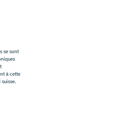
es se sont
oniques
t
nt à cette
 suisse.