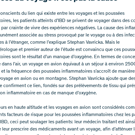
onscients du lien qui existe entre les voyages et les poussées
oires, les patients atteints d’IBD se privent de voyager dans des c
s par crainte de vivre des expériences négatives. La cause des inf
nément associée au stress provoqué par le voyage ou à des infec
es à l’étranger, comme l’explique Stephan Vavricka. Mais le
érologue et premier auteur de l’étude est convaincu que ces pouss
oires sont le résultat d’un manque d’oxygène. En termes de conce
 dans l’air, un voyage en avion équivaut à un séjour à environ 25
, et la fréquence des poussées inflammatoires s’accroît de manière 
 voyage en avion ou en montagne. Stephan Vavricka ajoute que des
re confirment ce lien, fondés sur des prélèvements de tissu qui pré
ion inflammatoire en cas de manque d’oxygène.
jours en haute altitude et les voyages en avion sont considérés co
nts facteurs de risque pour les poussées inflammatoires chez les p
’IBD, ceci peut soulager les patients: leur médecin traitant est ains
 leur prescrire des médicaments avant un voyage, afin d’atténuer l