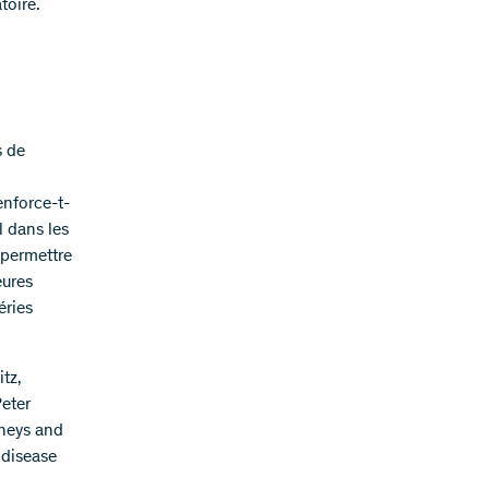
toire.
s de
enforce-t-
l dans les
 permettre
eures
éries
tz,
Peter
rneys and
 disease