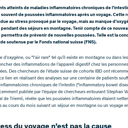
nts atteints de maladies inflammatoires chroniques de l’intesti
 souvent de poussées inflammatoires après un voyage. Cette r
s due au stress provoqué par le voyage, mais au manque d’oxy
u pendant des séjours en montagne. Tenir compte de ce nouvea
 permettra de prévenir de nouvelles poussées. Telle est la con
de soutenue par le Fonds national suisse (FNS).
d’oxygène, ou "l’air rare" tel qu’il existe en montagne ou dans les
encher des inflammations de l’appareil digestif chez les personne
ées. Des chercheurs de l’étude suisse de cohorte IBD ont récemm
ce lien en réalisant des analyses sur une centaine de patients souf
inflammatoires chroniques de l’intestin ("inflammatory bowel disea
écemment publiée par l’équipe de chercheurs entourant Stephan Va
tal de Triemli, révèle que les poussées inflammatoires étaient nett
s au cours du mois suivant un séjour en montagne ou un voyage e
ress du voyage n’est pas la cause