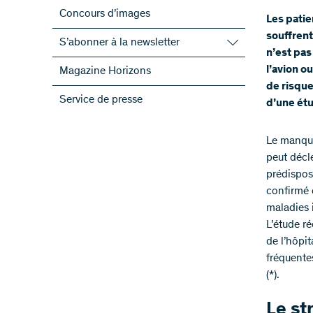
Concours d’images
Les patie
souffrent
S’abonner à la newsletter
n’est pa
S’abonner à la newsletter du FNS
l’avion o
Magazine Horizons
S’abonner aux newsletter des PRN
de risque
Service de presse
d’une étu
ScienceGeist
Le manque 
peut décl
prédispos
confirmé 
maladies 
L’étude r
de l’hôpi
fréquente
(*).
Le st