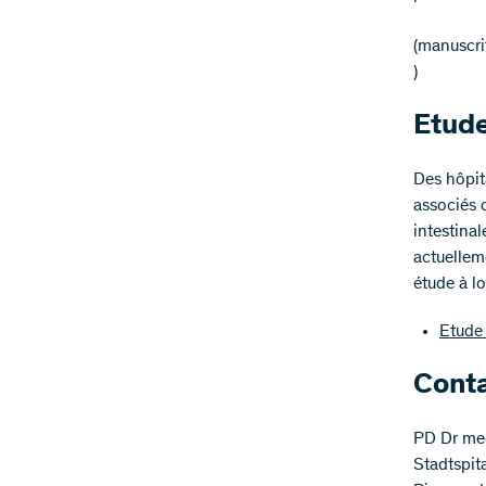
(manuscri
)
Etude
Des hôpita
associés 
intestinal
actuellem
étude à l
Etude 
Cont
PD Dr med
Stadtspita