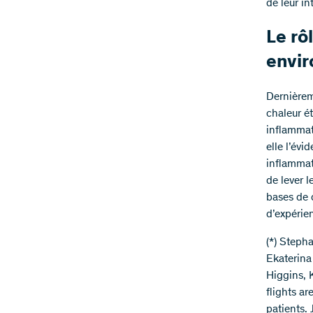
de leur i
Le rô
envi
Dernièrem
chaleur é
inflammato
elle l’év
inflammati
de lever l
bases de 
d’expérie
(*) Steph
Ekaterina
Higgins, 
flights ar
patients. 