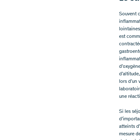
Souvent c
inflammat
lointaine
est commu
contracté
gastroent
inflammat
d’oxygène
d’altitude
lors d’un
laboratoi
une réact
Si les sé
d’importa
atteints d
mesure de