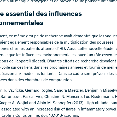
ntestin au manque d’oxygène et de prévenir toute poussée inflamma
le essentiel des influences
ronnementales
ent, ce même groupe de recherche avait démontré que les vague
taient également responsables de la multiplication des poussées
ires chez les patients atteints d’IBD. Aussi cette nouvelle étude r
idence que les influences environnementales jouent un rôle essentie
ons de l’appareil digestif. D’autres efforts de recherche devraient
e voile sur ces liens dans les prochaines années et fournir de meill
décision aux médecins traitants. Dans ce cadre sont prévues des s
nces dans des chambres de compression.
an R. Vavricka, Gerhard Rogler, Sandra Maetzler, Benjamin Misselwi
 Safroneeva, Pascal Frei, Christine N. Manserb, Luc Biedermann, 
Kacper A. Wojtal and Alain M. Schoepfer (2013). High altitude jou
e associated with an increased risk of flares in inflammatory bowel
J Crohns Colitis online. doi: 10.1016/j.crohns.