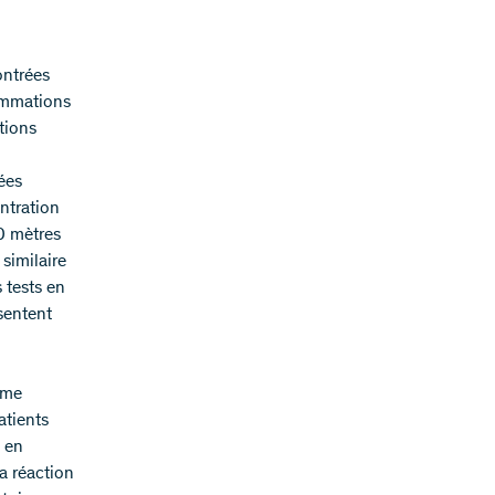
ontrées
lammations
tions
ées
ntration
00 mètres
similaire
 tests en
sentent
mme
atients
i en
a réaction