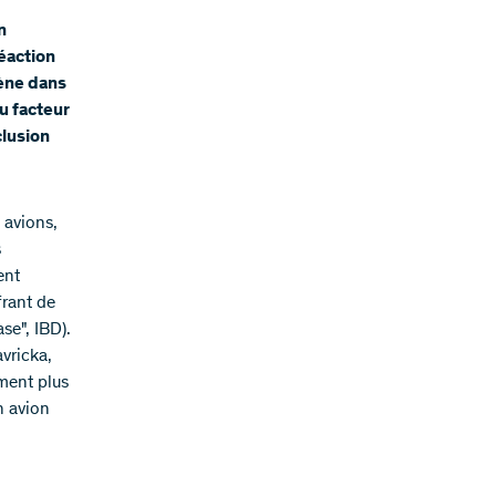
n
éaction
gène dans
u facteur
clusion
 avions,
s
ent
frant de
se", IBD).
vricka,
ement plus
n avion