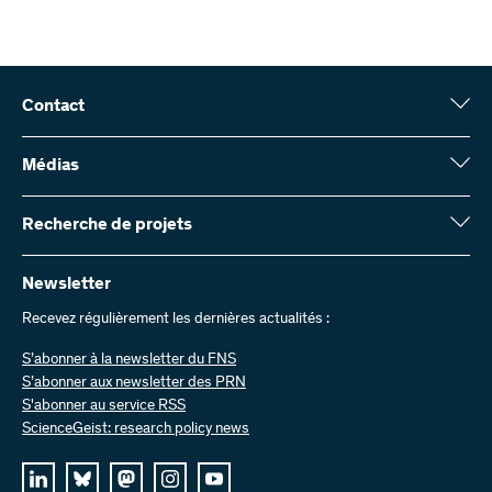
Contact
Fonds national suisse (FNS)
Wildhainweg 3
Médias
CH-3001 Berne
Service de presse
Rapport annuel
Recherche de projets
Contactez-nous
Chiffres et données
Envoyer des factures
Vous trouverez ici des informations complètes sur les projets de
recherche et les subsides approuvés par le FNS :
Newsletter
Travailler chez nous
Offres d’emploi
Recevez régulièrement les dernières actualités :
Recherche de projets
S’abonner à la newsletter du FNS
S’abonner aux newsletter des PRN
S'abonner au service RSS
ScienceGeist: research policy news