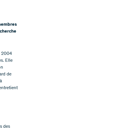
s membres
echerche
is 2004
s. Elle
on
iard de
 à
entretient
s des