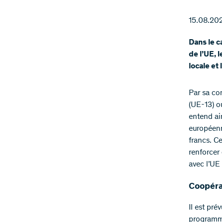
15.08.20
Dans le c
de l’UE, 
locale et
Par sa co
(UE-13) o
entend ai
européenne
francs. C
renforcer 
avec l’UE
Coopéra
Il est pré
programme