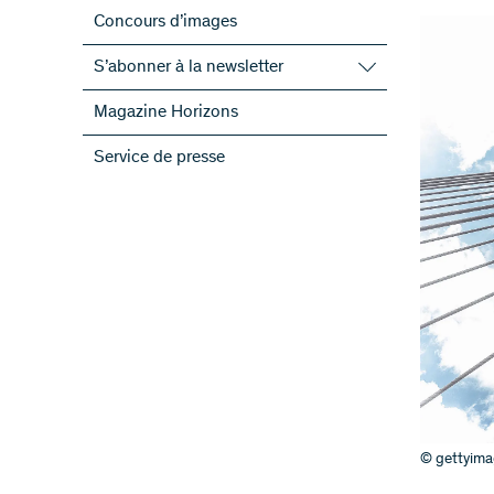
Concours d’images
S’abonner à la newsletter
S’abonner à la newsletter du FNS
Magazine Horizons
S’abonner aux newsletter des PRN
Service de presse
ScienceGeist
© gettyim