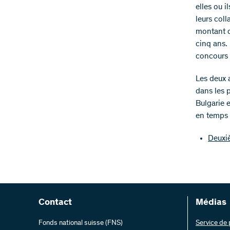
elles ou i
leurs coll
montant d
cinq ans.
concours 
Les deux 
dans les 
Bulgarie 
en temps u
Deuxiè
Contact
Médias
Fonds national suisse (FNS)
Service de