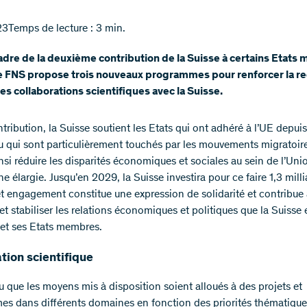
23
Temps de lecture : 3 min.
adre de la deuxième contribution de la Suisse à certains Etat
le FNS propose trois nouveaux programmes pour renforcer la r
 les collaborations scientifiques avec la Suisse.
ntribution, la Suisse soutient les Etats qui ont adhéré à l’UE depu
u qui sont particulièrement touchés par les mouvements migratoire
nsi réduire les disparités économiques et sociales au sein de l’Uni
 élargie. Jusqu’en 2029, la Suisse investira pour ce faire 1,3 mill
et engagement constitue une expression de solidarité et contribue
et stabiliser les relations économiques et politiques que la Suisse 
 et ses Etats membres.
tion scientifique
vu que les moyens mis à disposition soient alloués à des projets et
s dans différents domaines en fonction des priorités thématique