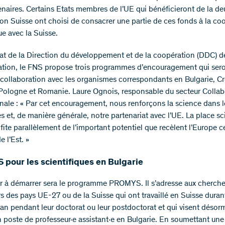
enaires. Certains Etats membres de l’UE qui bénéficieront de la d
ion Suisse ont choisi de consacrer une partie de ces fonds à la co
ue avec la Suisse.
t de la Direction du développement et de la coopération (DDC) de
tion, le FNS propose trois programmes d’encouragement qui sero
collaboration avec les organismes correspondants en Bulgarie, Cr
Pologne et Romanie. Laure Ognois, responsable du secteur Collab
onale : « Par cet encouragement, nous renforçons la science dans l
s et, de manière générale, notre partenariat avec l’UE. La place sc
fite parallèlement de l’important potentiel que recèlent l’Europe c
e l’Est. »
pour les scientifiques en Bulgarie
r à démarrer sera le programme PROMYS. Il s’adresse aux cherche
s des pays UE-27 ou de la Suisse qui ont travaillé en Suisse duran
an pendant leur doctorat ou leur postdoctorat et qui visent désor
n poste de professeur·e assistant·e en Bulgarie. En soumettant une