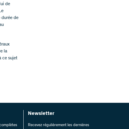
lui de
Le
 durée de
au
éraux
e la
 ce sujet
Newsletter
s complètes
Recevez régulièrement les dernières