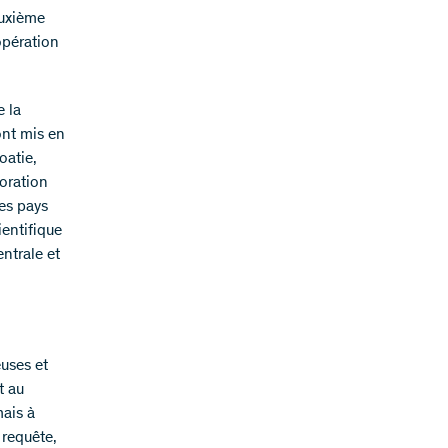
euxième
opération
 la
nt mis en
oatie,
oration
es pays
ientifique
entrale et
uses et
t au
mais à
 requête,