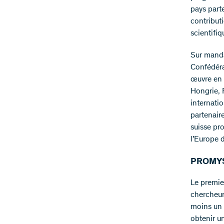
pays part
contribut
scientifiq
Sur manda
Confédéra
œuvre en 
Hongrie, 
internati
partenaire
suisse pro
l’Europe d
PROMYS 
Le premie
chercheur
moins un 
obtenir u