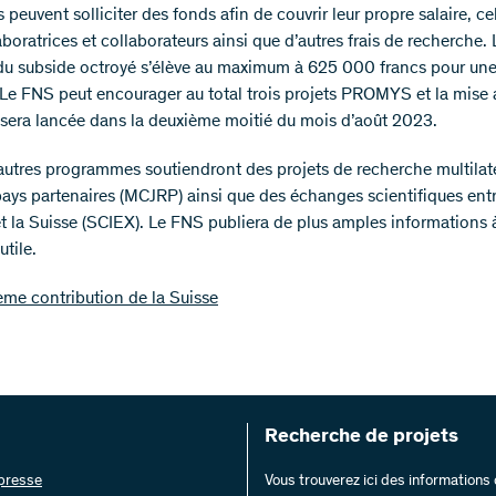
ls peuvent solliciter des fonds afin de couvrir leur propre salaire, ce
aboratrices et collaborateurs ainsi que d’autres frais de recherche. 
u subside octroyé s’élève au maximum à 625 000 francs pour une
 Le FNS peut encourager au total trois projets PROMYS et la mise 
sera lancée dans la deuxième moitié du mois d’août 2023.
autres programmes soutiendront des projets de recherche multilat
pays partenaires (MCJRP) ainsi que des échanges scientifiques entr
et la Suisse (SCIEX). Le FNS publiera de plus amples informations à
tile.
me contribution de la Suisse
Recherche de projets
 presse
Vous trouverez ici des information