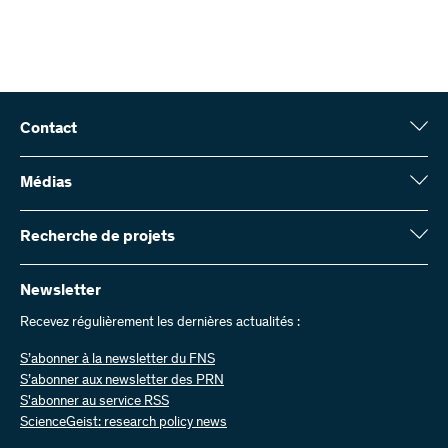
Contact
Fonds national suisse (FNS)
Wildhainweg 3
Médias
CH-3001 Berne
Service de presse
Rapport annuel
Recherche de projets
Contactez-nous
Chiffres et données
Envoyer des factures
Vous trouverez ici des informations complètes sur les projets de
recherche et les subsides approuvés par le FNS :
Newsletter
Travailler chez nous
Offres d’emploi
Recevez régulièrement les dernières actualités :
Recherche de projets
S’abonner à la newsletter du FNS
S’abonner aux newsletter des PRN
S'abonner au service RSS
ScienceGeist: research policy news