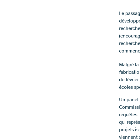
​Le passag
développe
recherche
(encourage
recherche
commenc
Malgré la
fabricati
de févrie
écoles sp
Un panel 
Commissio
requêtes.
qui représ
projets is
viennent 