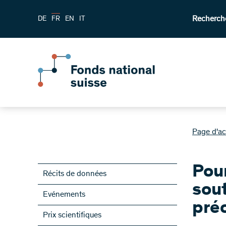
Recherch
DE
FR
EN
IT
Page d'ac
Pour
Récits de données
sout
Evénements
pré
Prix scientifiques