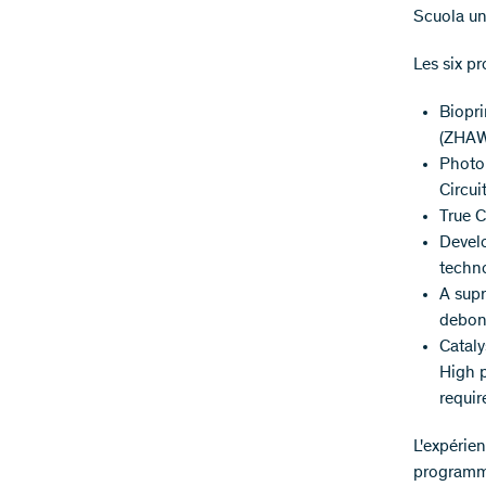
Scuola uni
Les six pr
Biopri
(ZHA
Photo
Circui
True 
Develo
techn
A sup
debond
Cataly
High p
requi
L'expérie
programme