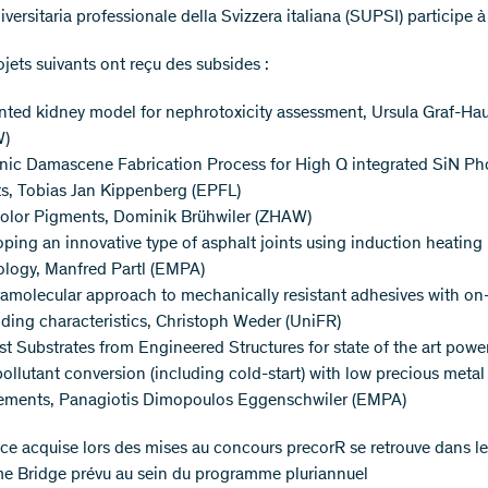
versitaria professionale della Svizzera italiana (SUPSI) participe à
ojets suivants ont reçu des subsides :
nted kidney model for nephrotoxicity assessment, Ursula Graf-Ha
W)
nic Damascene Fabrication Process for High Q integrated SiN Ph
ts, Tobias Jan Kippenberg (EPFL)
Color Pigments, Dominik Brühwiler (ZHAW)
ping an innovative type of asphalt joints using induction heating
ology, Manfred Partl (EMPA)
ramolecular approach to mechanically resistant adhesives with 
ing characteristics, Christoph Weder (UniFR)
st Substrates from Engineered Structures for state of the art power
ollutant conversion (including cold-start) with low precious metal
rements, Panagiotis Dimopoulos Eggenschwiler (EMPA)
nce acquise lors des mises au concours precorR se retrouve dans le
 Bridge prévu au sein du programme pluriannuel