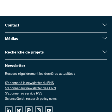
Contact
Fonds national suisse (FNS)
Wildhainweg 3
Médias
CH-3001 Berne
Service de presse
Rapport annuel
Recherche de projets
Contactez-nous
Chiffres et données
Envoyer des factures
Vous trouverez ici des informations complètes sur les projets de
recherche et les subsides approuvés par le FNS :
Newsletter
Travailler chez nous
Offres d’emploi
Recevez régulièrement les dernières actualités :
Recherche de projets
S’abonner à la newsletter du FNS
S’abonner aux newsletter des PRN
S'abonner au service RSS
ScienceGeist: research policy news