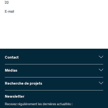
22
E-mail
Contact
Fonds national suisse (FNS)
Wildhainweg 3
Médias
CH-3001 Berne
Service de presse
Rapport annuel
Recherche de projets
Contactez-nous
Chiffres et données
Envoyer des factures
Vous trouverez ici des informations complètes sur les projets de
recherche et les subsides approuvés par le FNS :
Newsletter
Travailler chez nous
Offres d’emploi
Recevez régulièrement les dernières actualités :
Recherche de projets