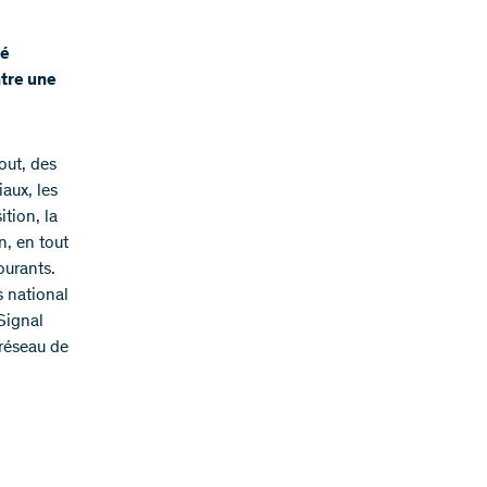
hé
tre une
out, des
aux, les
ition, la
n, en tout
ourants.
s national
Signal
 réseau de