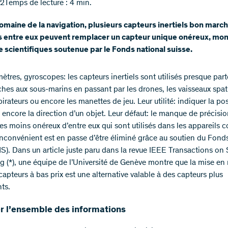
22
Temps de lecture : 4 min.
omaine de la navigation, plusieurs capteurs inertiels bon marc
 entre eux peuvent remplacer un capteur unique onéreux, mon
 scientifiques soutenue par le Fonds national suisse.
tres, gyroscopes: les capteurs inertiels sont utilisés presque part
hes aux sous-marins en passant par les drones, les vaisseaux spati
irateurs ou encore les manettes de jeu. Leur utilité: indiquer la pos
 encore la direction d’un objet. Leur défaut: le manque de précisio
es moins onéreux d’entre eux qui sont utilisés dans les appareils c
inconvénient est en passe d’être éliminé grâce au soutien du Fond
NS). Dans un article juste paru dans la revue IEEE Transactions on 
g (*), une équipe de l’Université de Genève montre que la mise en
capteurs à bas prix est une alternative valable à des capteurs plus
ts.
er l’ensemble des informations