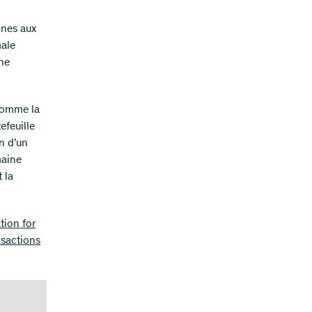
ones aux
male
une
 comme la
efeuille
n d’un
maine
 la
tion for
nsactions