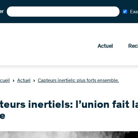
er
Exa
Actuel
Rec
cueil
Actuel
Capteurs inertiels: plus forts ensemble.
eurs inertiels: l’union fait l
ce