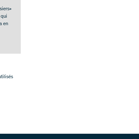
siers»
 qui
a en
tilisés