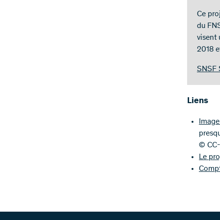
Ce pro
du FNS
visent
2018 e
SNSF S
Liens
Image 
presqu
© CC-
Le pro
Compt