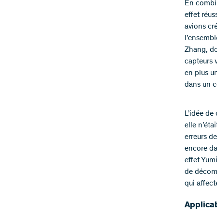
En combin
effet réu
avions cré
l’ensembl
Zhang, doc
capteurs v
en plus un
dans un c
L’idée de
elle n’éta
erreurs d
encore da
effet Yum
de décomp
qui affect
Applicab