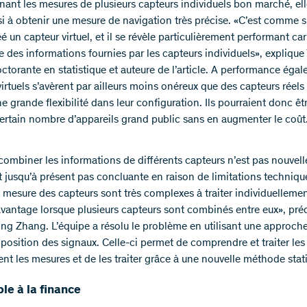
ant les mesures de plusieurs capteurs individuels bon marché, ell
ssi à obtenir une mesure de navigation très précise. «C’est comme s
é un capteur virtuel, et il se révèle particulièrement performant car i
e des informations fournies par les capteurs individuels», expliqu
torante en statistique et auteure de l’article. A performance égale
irtuels s’avèrent par ailleurs moins onéreux que des capteurs réels 
e grande flexibilité dans leur configuration. Ils pourraient donc êtr
ertain nombre d’appareils grand public sans en augmenter le coût
 combiner les informations de différents capteurs n’est pas nouvell
it jusqu’à présent pas concluante en raison de limitations techniqu
e mesure des capteurs sont très complexes à traiter individuellemen
vantage lorsque plusieurs capteurs sont combinés entre eux», pré
ing Zhang. L’équipe a résolu le problème en utilisant une approch
osition des signaux. Celle-ci permet de comprendre et traiter les 
ent les mesures et de les traiter grâce à une nouvelle méthode stati
le à la finance