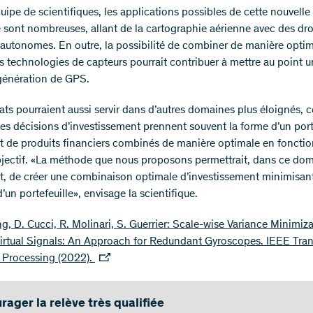
uipe de scientifiques, les applications possibles de cette nouvelle
 sont nombreuses, allant de la cartographie aérienne avec des dr
 autonomes. En outre, la possibilité de combiner de manière opti
es technologies de capteurs pourrait contribuer à mettre au point 
génération de GPS.
tats pourraient aussi servir dans d’autres domaines plus éloignés,
Les décisions d’investissement prennent souvent la forme d’un port
 et de produits financiers combinés de manière optimale en fonctio
bjectif. «La méthode que nous proposons permettrait, dans ce do
, de créer une combinaison optimale d’investissement minimisant
 d’un portefeuille», envisage la scientifique.
ng, D. Cucci, R. Molinari, S. Guerrier: Scale-wise Variance Minimiza
irtual Signals: An Approach for Redundant Gyroscopes. IEEE Tra
 Processing (2022).
rager la relève très qualifiée