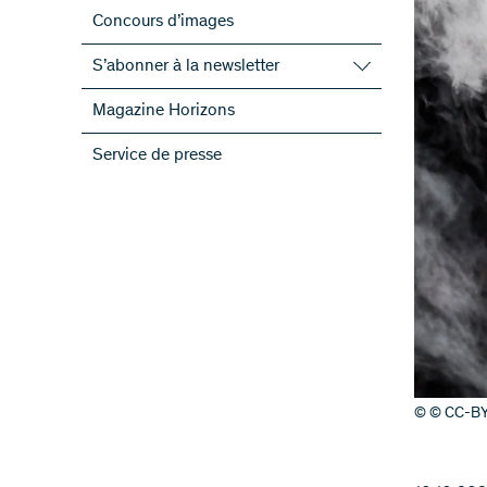
Concours d’images
S’abonner à la newsletter
S’abonner à la newsletter du FNS
Magazine Horizons
S’abonner aux newsletter des PRN
Service de presse
ScienceGeist
© © CC-BY-