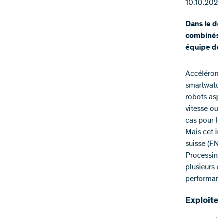
10.10.20
Dans le d
combinés
équipe de
Accéléromè
smartwatc
robots asp
vitesse ou
cas pour l
Mais cet 
suisse (F
Processin
plusieurs 
performan
Exploit