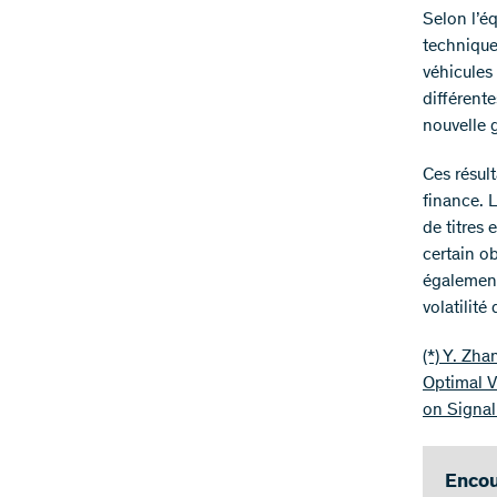
Selon l’éq
technique
véhicules
différent
nouvelle 
Ces résul
finance. 
de titres
certain o
également
volatilité
(*) Y. Zha
Optimal V
on Signal
Encou