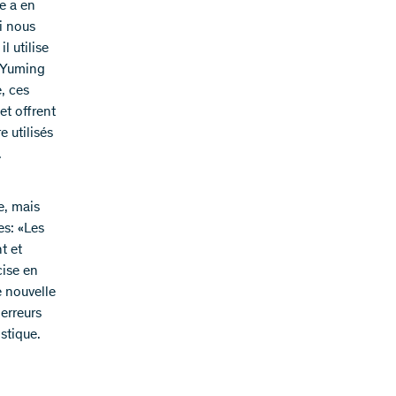
e a en
i nous
l utilise
e Yuming
, ces
et offrent
e utilisés
.
e, mais
es: «Les
t et
cise en
e nouvelle
erreurs
stique.