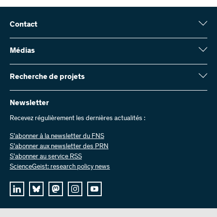
Contact
Fonds national suisse (FNS)
Wildhainweg 3
Médias
CH-3001 Berne
Service de presse
Rapport annuel
Recherche de projets
Contactez-nous
Chiffres et données
Envoyer des factures
Vous trouverez ici des informations complètes sur les projets de
recherche et les subsides approuvés par le FNS :
Newsletter
Travailler chez nous
Offres d’emploi
Recevez régulièrement les dernières actualités :
Recherche de projets
S’abonner à la newsletter du FNS
S’abonner aux newsletter des PRN
S'abonner au service RSS
ScienceGeist: research policy news