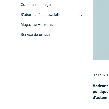
Concours d’images
S’abonner à la newsletter
S’abonner à la newsletter du FNS
Magazine Horizons
S’abonner aux newsletter des PRN
Service de presse
ScienceGeist
07.09.20
Horizons 
politique
d’automne