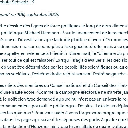
ebate Schweiz
zons" no 106, septembre 2015)
che dessine des lignes de force politiques le long de deux dimens
e politologue Michael Hermann. Pour le financement de la recherch
éconise d’investir alors que la droite plaide en faveur d’économies
dimension ne correspond plus à l’axe gauche-droite, mais à ce qu
ue appelle, en référence à Friedrich Dürrenmatt, le "dilemme du ph
aliser tout ce qui est faisable? Lorsqu’il s’agit d’évaluer si les décisi
 doivent être déterminées par les possibilités scientifiques ou au c
soins sociétaux, l’extrême droite rejoint souvent l’extrême gauche.
eux tiers des membres du Conseil national et du Conseil des Etats
d’une haute école. "Comme la campagne électorale ne s’arrête ja
 le politicien type demandé aujourd’hui n’est pas un universitaire
 communicateur, poursuit le politologue. De plus, il existe un dép
vers les opinions." Pour vous aider à vous forger votre propre opin
s dans les pages qui suivent les réponses des partis à quatre ques
 la rédaction d’Horizons, ainsi que les résultats de quatre votes a