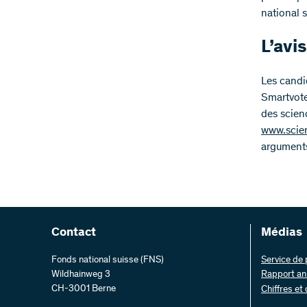
national s
L’avi
Les candi
Smartvote
des scienc
www.scie
arguments
Contact
Médias
Fonds national suisse (FNS)
Service de
Wildhainweg 3
Rapport an
CH-3001 Berne
Chiffres et