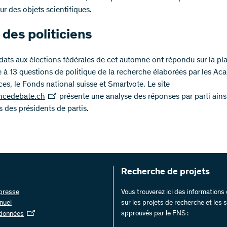
ur des objets scientifiques.
s des politiciens
dats aux élections fédérales de cet automne ont répondu sur la pl
 à 13 questions de politique de la recherche élaborées par les Ac
es, le Fonds national suisse et Smartvote. Le site
ncedebate.ch
présente une analyse des réponses par parti ains
 des présidents de partis.
Recherche de projets
 presse
Vous trouverez ici des information
nuel
sur les projets de recherche et les
approuvés par le FNS :
 données