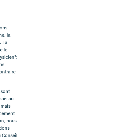
ions,
e, la
. La
e le
ysicien":
ons
ontraire
 sont
mais au
, mais
lacement
ion, nous
tions
u Conseil