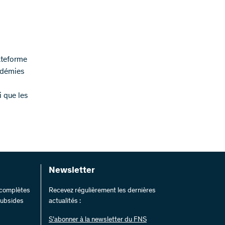
ateforme
adémies
i que les
Newsletter
s complètes
Recevez régulièrement les dernières
 subsides
actualités :
S’abonner à la newsletter du FNS