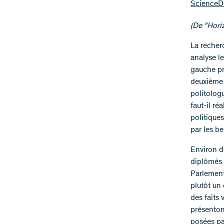
ScienceD
(De "Hori
La recher
analyse l
gauche pr
deuxième 
politolog
faut-il ré
politiques
par les be
Environ d
diplômés 
Parlement,
plutôt un
des faits 
présenton
posées par