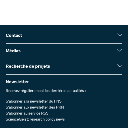
Contact
Fonds national suisse (FNS)
Wildhainweg 3
Médias
CH-3001 Berne
Service de presse
Rapport annuel
Recherche de projets
Contactez-nous
Chiffres et données
Envoyer des factures
Vous trouverez ici des informations complètes sur les projets de
recherche et les subsides approuvés par le FNS :
Newsletter
Travailler chez nous
Offres d’emploi
Recevez régulièrement les dernières actualités :
Recherche de projets
S’abonner à la newsletter du FNS
S’abonner aux newsletter des PRN
S'abonner au service RSS
ScienceGeist: research policy news