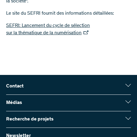
la société".
Le site du SEFRI fournit des informations détaillées:
SEFRI: Lancement du cycle de sélection
sur la thématique de la numérisation
Contact
Fonds national suisse (FNS)
Wildhainweg 3
Médias
CH-3001 Berne
Service de presse
Rapport annuel
Recherche de projets
Contactez-nous
Chiffres et données
Envoyer des factures
Vous trouverez ici des informations complètes sur les projets de
recherche et les subsides approuvés par le FNS :
Newsletter