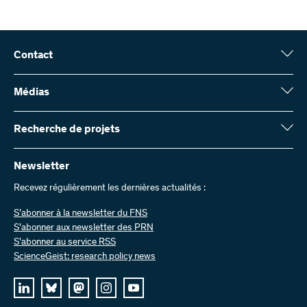
Contact
Fonds national suisse (FNS)
Wildhainweg 3
Médias
CH-3001 Berne
Service de presse
Rapport annuel
Recherche de projets
Contactez-nous
Chiffres et données
Envoyer des factures
Vous trouverez ici des informations complètes sur les projets de
recherche et les subsides approuvés par le FNS :
Newsletter
Travailler chez nous
Offres d’emploi
Recevez régulièrement les dernières actualités :
Recherche de projets
S’abonner à la newsletter du FNS
S’abonner aux newsletter des PRN
S'abonner au service RSS
ScienceGeist: research policy news