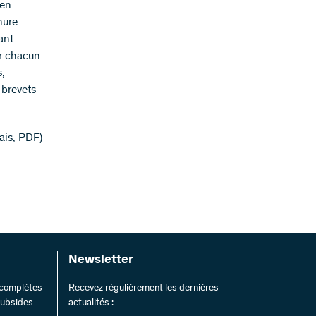
 en
hure
ant
ur chacun
s,
 brevets
ais, PDF)
Newsletter
s complètes
Recevez régulièrement les dernières
 subsides
actualités :