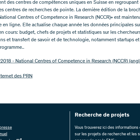
nt des centres de compétences uniques en Suisse en regroupant
es centres de recherches de pointe. La dernière édition de la broc
National Centres of Competence in Research (NCCR)» est mainten
e en ligne. Elle actualise chaque année les données principales s
 cours: budget, chefs de projets et statistiques sur les chercheur
ons et transfert de savoir et de technologie, notamment startups et
programme..
2018 - National Centres of Competence in Research (NCCR) (angl
nternet des PRN
Recherche de projets
 presse
Vous trouverez ici des information
nuel
sur les projets de recherche et les