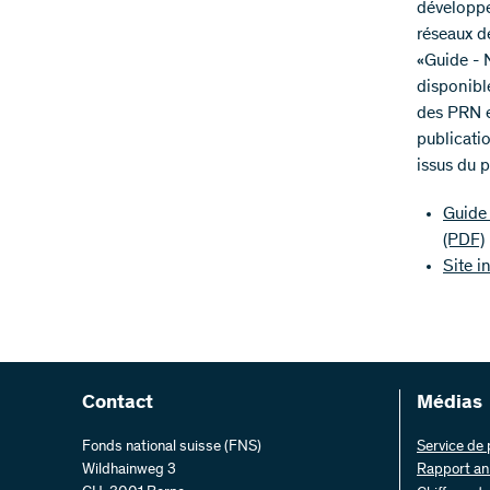
développe
réseaux d
«Guide - 
disponibl
des PRN en
publicati
issus du 
Guide 
(PDF)
Site i
Contact
Médias
Fonds national suisse (FNS)
Service de
Wildhainweg 3
Rapport an