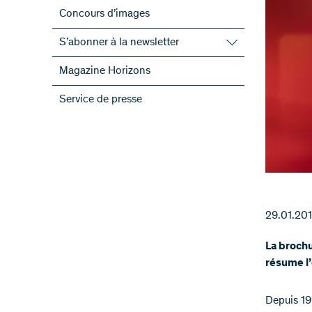
Concours d’images
S’abonner à la newsletter
S’abonner à la newsletter du FNS
Magazine Horizons
S’abonner aux newsletter des PRN
Service de presse
ScienceGeist
29.01.20
La broch
résume l’
Depuis 19