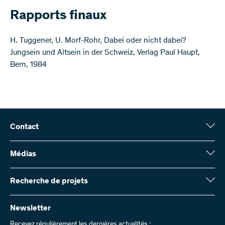
Rapports finaux
H. Tuggener, U. Morf-Rohr, Dabei oder nicht dabei?
Jungsein und Altsein in der Schweiz, Verlag Paul Haupt,
Bern, 1984
Contact
Fonds national suisse (FNS)
Wildhainweg 3
Médias
CH-3001 Berne
Service de presse
Rapport annuel
Recherche de projets
Contactez-nous
Chiffres et données
Envoyer des factures
Vous trouverez ici des informations complètes sur les projets de
recherche et les subsides approuvés par le FNS :
Newsletter
Travailler chez nous
Offres d’emploi
Recevez régulièrement les dernières actualités :