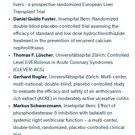
livers - a prospective randomized European Liver
Transplant Trial
Daniel Guido Fuster
, Inselspital Bern: Randomized
double-blind placebo-controlled trial assessing the
efficacy of standard and low dose hydrochlorothiazide
treatment in the prevention of recurrent calcium
nephrolithiasis
Thomas F. Lüscher
, Universitätsspital Zürich: Controlled
Level EVERolimus in Acute Coronary Syndromes
(CLEVER-ACS)
Gerhard Rogler
, Universitätsspital Zürich: Multi-center,
multi-national, double-blind, placebo controlled study
to evaluate the efficacy and safety of an anthocyanin-
rich extract (ACRE) in moderately active ulcerative colitis
Markus Schwerzmann
, Inselspital Bern: Effect of
phosphodiesterase-5 inhibition with tadalafil on
systemic right ventricular function – a multi-center,
double-blind, randomized, placebo-controlled clinical