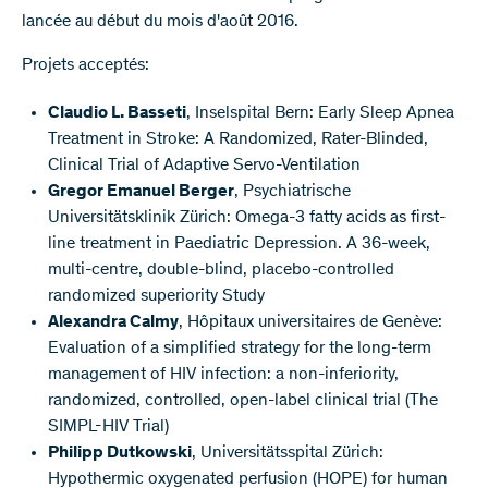
lancée au début du mois d'août 2016.
Projets acceptés:
Claudio L. Basseti
, Inselspital Bern: Early Sleep Apnea
Treatment in Stroke: A Randomized, Rater-Blinded,
Clinical Trial of Adaptive Servo-Ventilation
Gregor Emanuel Berger
, Psychiatrische
Universitätsklinik Zürich: Omega-3 fatty acids as first-
line treatment in Paediatric Depression. A 36-week,
multi-centre, double-blind, placebo-controlled
randomized superiority Study
Alexandra Calmy
, Hôpitaux universitaires de Genève:
Evaluation of a simplified strategy for the long-term
management of HIV infection: a non-inferiority,
randomized, controlled, open-label clinical trial (The
SIMPL-HIV Trial)
Philipp Dutkowski
, Universitätsspital Zürich:
Hypothermic oxygenated perfusion (HOPE) for human