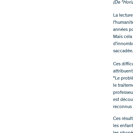
(De "Horiz
La lecture
l'humanit
années po
Mais cela
d'innombr
saccadée.
Ces diffic
attribuent
"Le probl
le traitem
professeur
est découp
reconnus 
Ces résul
les enfant