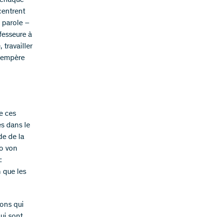
r chaque
centrent
a parole –
ofesseure à
travailler
 tempère
e ces
es dans le
de de la
to von
:
n que les
ions qui
ui sont