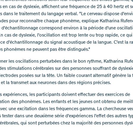
s en cas de dyslexie, affichent une fréquence de 25 à 40 hertz et s
s dans le traitement du langage verbal. "Le cerveau dispose d'env
ndes pour reconnaître chaque phonème, explique Katharina Rufene
 d'échantillonnage correspond environ à la période d'une oscillat
cas de dyslexie, l'oscillation est trop lente ou trop rapide, ce qui
nce d'échantillonnage du signal acoustique de la langue. C'est la r
les phonèmes ne peuvent pas être distingués."
ner les oscillations perturbées dans le bon rythme, Katharina Ruf
es stimulations cérébrales sur des personnes souffrant de dyslexie,
ectrodes posées sur la tête. Un faible courant alternatif génère la
 et la transmet aux neurones dans des régions précises.
s expériences, les participants doivent effectuer des exercices de
iation des phonèmes. Les enfants et les jeunes ont obtenu de meil
 avec une excitation dans les fréquences gamma. La chercheuse ve
 tester dans une deuxième série d'expériences l'effet des autres ty
érébrales, qui sont perturbées chez la majorité des personnes dysl