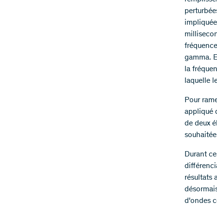
perturbée
impliquée
milliseco
fréquence
gamma. En 
la fréque
laquelle 
Pour rame
appliqué d
de deux él
souhaitée
Durant ce
différenc
résultats
désormais
d'ondes c