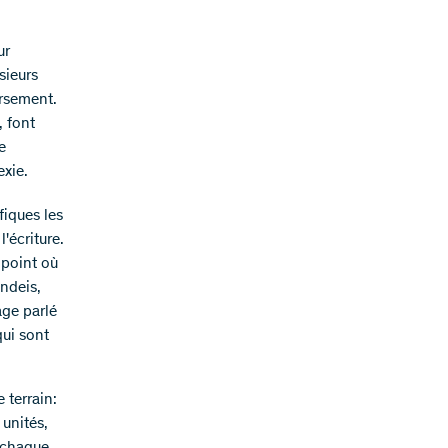
ur
sieurs
ersement.
, font
e
exie.
fiques les
l'écriture.
 point où
andeis,
age parlé
qui sont
 terrain:
 unités,