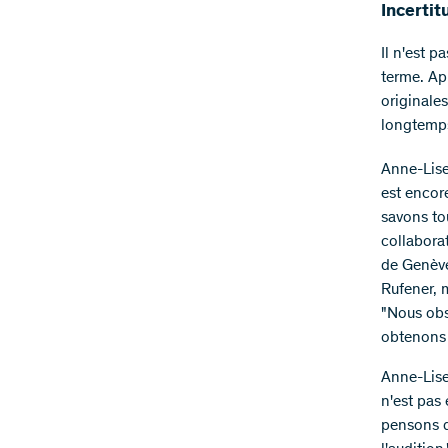
Incertit
Il n'est p
terme. Ap
originales
longtemps
Anne-Lise
est encore
savons to
collabora
de Genève
Rufener, 
"Nous obs
obtenons 
Anne-Lise
n'est pas
pensons q