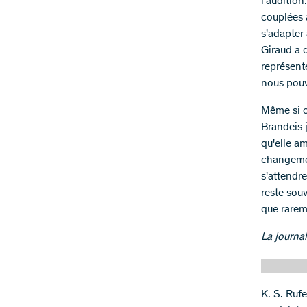
l'auditio
couplées 
s'adapter
Giraud a 
représent
nous pouv
Même si ce
Brandeis 
qu'elle am
changement
s'attendr
reste sou
que rarem
La journa
K. S. Rufe