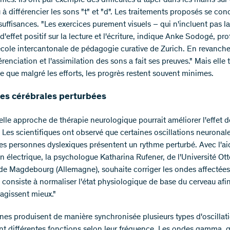
mes. Ils ont par exemple des difficultés à taper dans les mains su
 à différencier les sons "t" et "d". Les traitements proposés se con
suffisances. "Les exercices purement visuels – qui n'incluent pas l
d'effet positif sur la lecture et l'écriture, indique Anke Sodogé, pr
école intercantonale de pédagogie curative de Zurich. En revanche, 
férenciation et l'assimilation des sons a fait ses preuves." Mais elle
ne que malgré les efforts, les progrès restent souvent minimes.
es cérébrales perturbées
lle approche de thérapie neurologique pourrait améliorer l'effet d
. Les scientifiques ont observé que certaines oscillations neuronal
es personnes dyslexiques présentent un rythme perturbé. Avec l'ai
on électrique, la psychologue Katharina Rufener, de l'Université Ot
de Magdebourg (Allemagne), souhaite corriger les ondes affectées
f consiste à normaliser l'état physiologique de base du cerveau afi
 agissent mieux."
nes produisent de manière synchronisée plusieurs types d'oscillat
nt différentes fonctions selon leur fréquence. Les ondes gamma, q