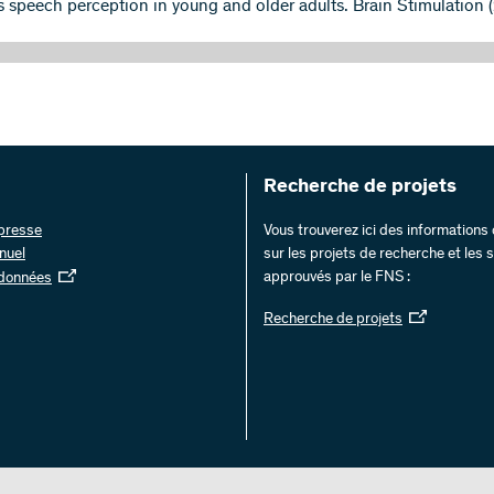
 speech perception in young and older adults. Brain Stimulation 
Recherche de projets
 presse
Vous trouverez ici des information
nuel
sur les projets de recherche et les
approuvés par le FNS :
 données
Recherche de projets