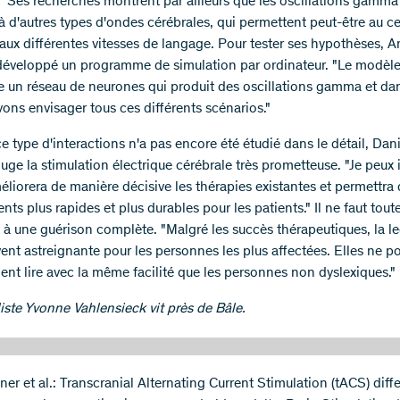
n." Ses recherches montrent par ailleurs que les oscillations gamma
à d'autres types d'ondes cérébrales, qui permettent peut-être au c
 aux différentes vitesses de langage. Pour tester ses hypothèses, 
développé un programme de simulation par ordinateur. "Le modèl
e un réseau de neurones qui produit des oscillations gamma et da
ons envisager tous ces différents scénarios."
 type d'interactions n'a pas encore été étudié dans le détail, Dani
juge la stimulation électrique cérébrale très prometteuse. "Je peux
éliorera de manière décisive les thérapies existantes et permettra
s plus rapides et plus durables pour les patients." Il ne faut tout
e à une guérison complète. "Malgré les succès thérapeutiques, la le
vent astreignante pour les personnes les plus affectées. Elles ne p
ent lire avec la même facilité que les personnes non dyslexiques."
liste Yvonne Vahlensieck vit près de Bâle.
ner et al.: Transcranial Alternating Current Stimulation (tACS) diffe