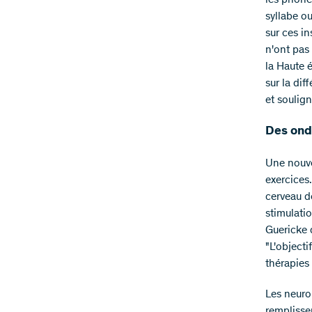
les phonè
syllabe ou
sur ces in
n'ont pas 
la Haute 
sur la dif
et soulig
Des ond
Une nouve
exercices
cerveau d
stimulati
Guericke 
"L'objecti
thérapies
Les neuro
remplisse