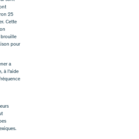
ont
iron 25
r. Cette
ion
 brouille
aison pour
ener a
 à l'aide
 fréquence
leurs
ut
pes
exiques.