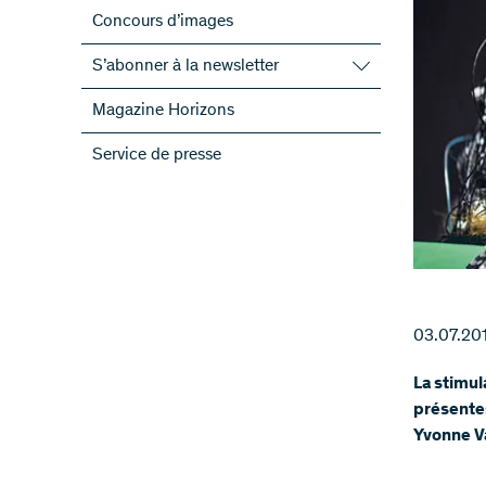
Concours d’images
S’abonner à la newsletter
S’abonner à la newsletter du FNS
Magazine Horizons
S’abonner aux newsletter des PRN
Service de presse
ScienceGeist
03.07.20
La stimul
présentes
Yvonne V