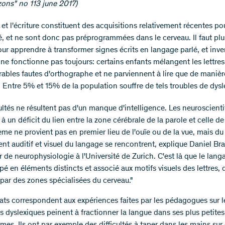
ons" no 113 june 2017)​​​
 et l'écriture constituent des acquisitions relativement récentes po
é, et ne sont donc pas préprogrammées dans le cerveau. Il faut plu
ur apprendre à transformer signes écrits en langage parlé, et inv
 ne fonctionne pas toujours: certains enfants mélangent les lettres
ables fautes d'orthographe et ne parviennent à lire que de manièr
 Entre 5% et 15% de la population souffre de tels troubles de dysl
ultés ne résultent pas d'un manque d'intelligence. Les neuroscienti
 à un déficit du lien entre la zone cérébrale de la parole et celle de 
ème ne provient pas en premier lieu de l'ouïe ou de la vue, mais du
ent auditif et visuel du langage se rencontrent, explique Daniel Br
 de neurophysiologie à l'Université de Zurich. C'est là que le lang
é en éléments distincts et associé aux motifs visuels des lettres, 
par des zones spécialisées du cerveau."
tats correspondent aux expériences faites par les pédagogues sur le
s dyslexiques peinent à fractionner la langue dans ses plus petites