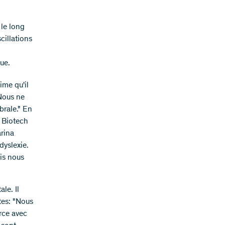
 le long
cillations
ue.
ime qu'il
"Nous ne
brale." En
s Biotech
arina
dyslexie.
is nous
le. Il
tes: "Nous
rce avec