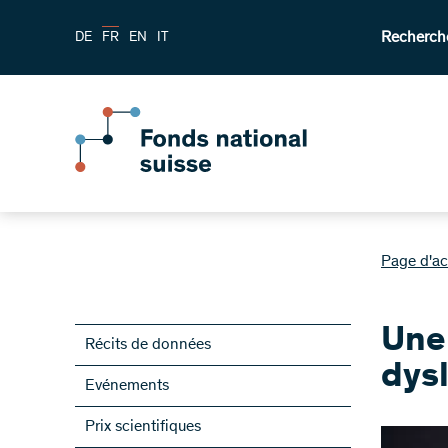
Recherch
DE
FR
EN
IT
Page d'ac
Une 
Récits de données
dys
Evénements
Prix scientifiques