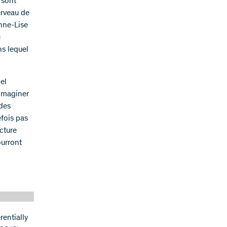
 sont
erveau de
Anne-Lise
e
ns lequel
el
 imaginer
 des
efois pas
cture
ourront
rentially