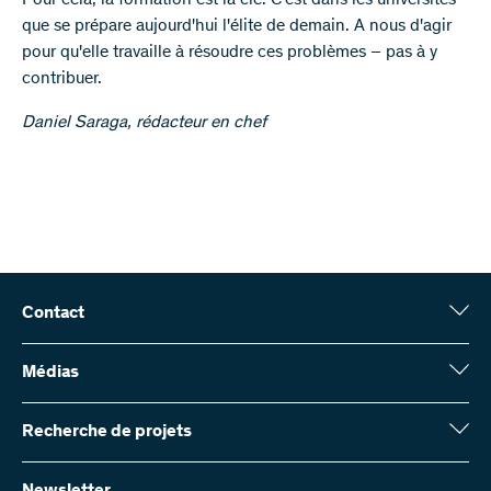
Pour cela, la formation est la clé. C'est dans les universités
que se prépare aujourd'hui l'élite de demain. A nous d'agir
pour qu'elle travaille à résoudre ces problèmes – pas à y
contribuer.
Daniel Saraga, rédacteur en chef
Contact
Fonds national suisse (FNS)
Wildhainweg 3
Médias
CH-3001 Berne
Service de presse
Rapport annuel
Recherche de projets
Contactez-nous
Chiffres et données
Envoyer des factures
Vous trouverez ici des informations complètes sur les projets de
recherche et les subsides approuvés par le FNS :