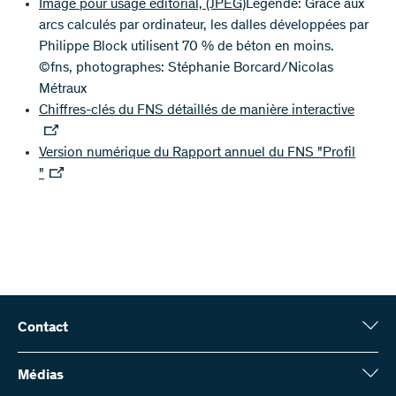
Image pour usage éditorial,
(JPEG)
Légende: Grâce aux
arcs calculés par ordinateur, les dalles développées par
Philippe Block utilisent 70 % de béton en moins.
©fns, photographes: Stéphanie Borcard/Nicolas
Métraux
Chiffres-clés du FNS détaillés de manière interactive
Version numérique du Rapport annuel du FNS "Profil
"
Contact
Fonds national suisse (FNS)
Wildhainweg 3
Médias
CH-3001 Berne