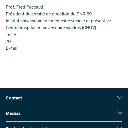
Prof. Fred Paccaud
Président du comité de direction du PNR 69
Institut universitaire de médecine sociale et préventive
Centre hospitalier universitaire vaudois (CHUV)
Tél: +
70
E-mail
Contact
Fonds national suisse (FNS)
Wildhainweg 3
Médias
CH-3001 Berne
Service de presse