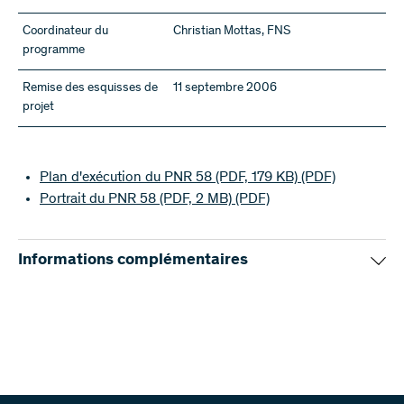
Coordinateur du
Christian Mottas, FNS
programme
Remise des esquisses de
11 septembre 2006
projet
Plan d'exécution du PNR 58 (PDF, 179 KB)
(PDF)
Portrait du PNR 58 (PDF, 2 MB)
(PDF)
Informations complémentaires
Résultats du programme
René Pahud de Mortanges, Religion und Integration aus der
Sicht des Rechts: Grundlagen - Problemfelder –
Perspektiven, Zürich 2010