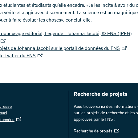
x étudiantes et étudiants qu’elle encadre. «Je les incite à avoir du 
la vérité et à agir avec discernement. La science est un magnifiq
uer à faire évoluer les choses», conclut-elle.
pour usage éditorial, Légende : Johanna Jacobi, © FNS
(JPEG)
ojets de Johanna Jacobi sur le portail de données du FNS
e Twitter du FNS
Recherche de projets
 presse
Vous trouverez ici des information
nuel
sur les projets de recherche et les
approuvés par le FNS :
 données
Recherche de projets