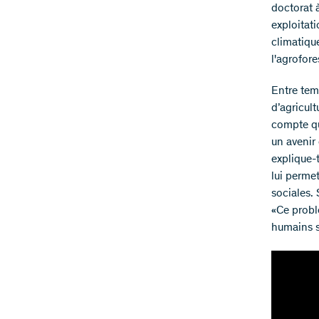
doctorat à
exploitat
climatique
l'agrofore
Entre temp
d’agricul
compte qu
un avenir 
explique-t
lui permet
sociales. 
«Ce probl
humains se