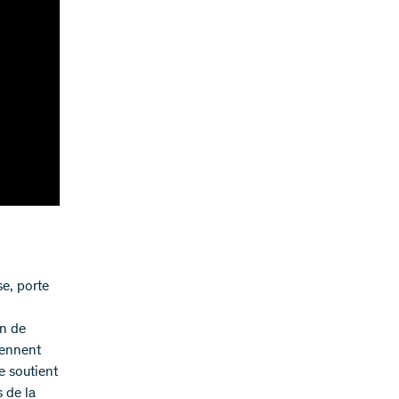
se, porte
on de
rennent
e soutient
s de la