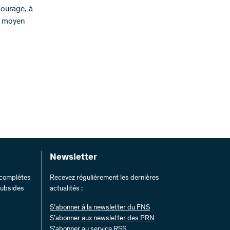
courage, à
ue moyen
Newsletter
s complètes
Recevez régulièrement les dernières
 subsides
actualités :
S’abonner à la newsletter du FNS
S’abonner aux newsletter des PRN
S'abonner au service RSS