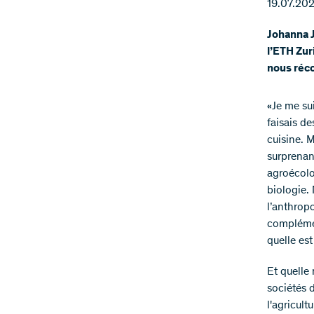
19.07.20
Johanna J
l’ETH Zur
nous réco
«Je me sui
faisais de
cuisine. 
surprenant
agroécolo
biologie.
l’anthropo
complémen
quelle est
Et quelle
sociétés 
l'agricult