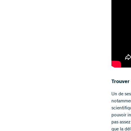
Trouver 
Un de ses
notamment 
scientifiq
pouvoir i
pas assez
que la dél