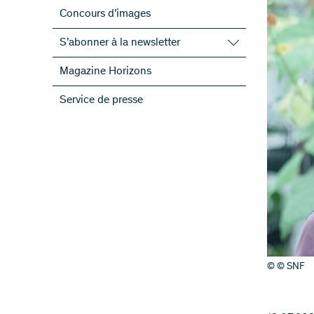
Concours d’images
S’abonner à la newsletter
S’abonner à la newsletter du FNS
Magazine Horizons
S’abonner aux newsletter des PRN
Service de presse
ScienceGeist
© © SNF