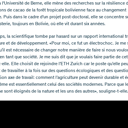
 l'Université de Berne, elle mène des recherches sur la résilience 
ions de cacao de la forêt tropicale bolivienne face au changement
. Puis dans le cadre d'un projet post-doctoral, elle se concentre s
sterie, toujours en Bolivie, où elle vit durant six années.
s, la scientifique tombe par hasard sur un rapport international tr
ture et de développement. «Pour moi, ce fut un électrochoc. Je me 
’il est nécessaire de changer notre manière de faire si nous voulo
en tant que société. Je me suis dit que je voulais faire partie de cet
-elle. Elle choisit de rejoindre l’ETH Zurich car le poste qu’elle pe
 de travailler à la fois sur des questions écologiques et des questi
Son axe de travail: comment l’agriculture peut devenir durable et é
ème est essentiellement celui des sociétés modernes. Parce que l
 sont éloignés de la nature et les uns des autres», souligne-t-elle