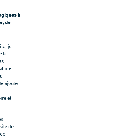
ogiques à
ue, de
te, je
e la
as
sitions
la
le ajoute
rre et
es
sité de
 de