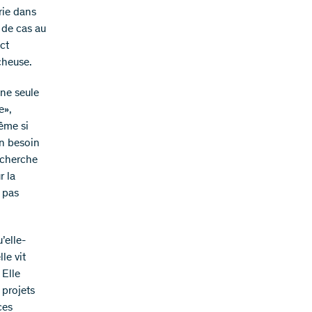
rie dans
 de cas au
act
cheuse.
une seule
e»,
ême si
un besoin
echerche
r la
t pas
’elle-
le vit
 Elle
 projets
ces