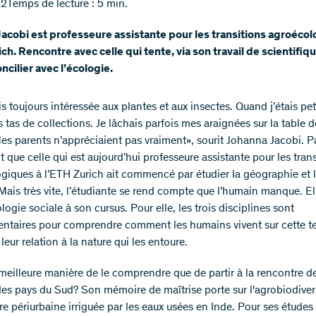
22
Temps de lecture : 5 min.
acobi est professeure assistante pour les transitions agroécol
ich. Rencontre avec celle qui tente, via son travail de scientifiq
ncilier avec l’écologie.
s toujours intéressée aux plantes et aux insectes. Quand j’étais peti
s tas de collections. Je lâchais parfois mes araignées sur la table d
Mes parents n’appréciaient pas vraiment», sourit Johanna Jacobi. P
 que celle qui est aujourd’hui professeure assistante pour les tran
giques à l’ETH Zurich ait commencé par étudier la géographie et 
 Mais très vite, l’étudiante se rend compte que l’humain manque. El
logie sociale à son cursus. Pour elle, les trois disciplines sont
taires pour comprendre comment les humains vivent sur cette te
 leur relation à la nature qui les entoure.
 meilleure manière de le comprendre que de partir à la rencontre d
des pays du Sud? Son mémoire de maîtrise porte sur l'agrobiodiver
ure périurbaine irriguée par les eaux usées en Inde. Pour ses études