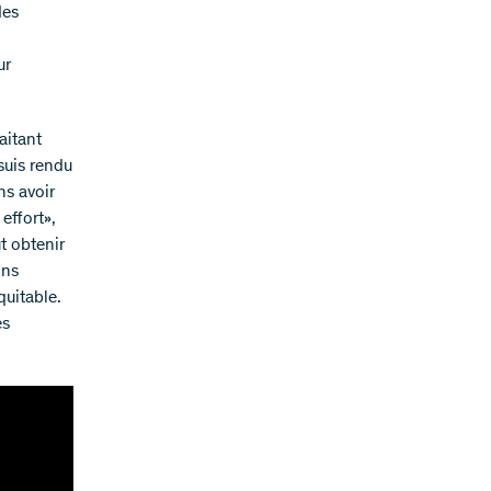
des
ur
aitant
suis rendu
ns avoir
 effort»,
ut obtenir
ons
quitable.
es
.