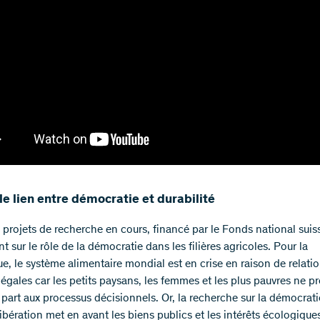
le lien entre démocratie et durabilité
 projets de recherche en cours, financé par le Fonds national suis
sur le rôle de la démocratie dans les filières agricoles. Pour la
ue, le système alimentaire mondial est en crise en raison de relati
négales car les petits paysans, les femmes et les plus pauvres ne p
 part aux processus décisionnels. Or, la recherche sur la démocrati
ibération met en avant les biens publics et les intérêts écologique