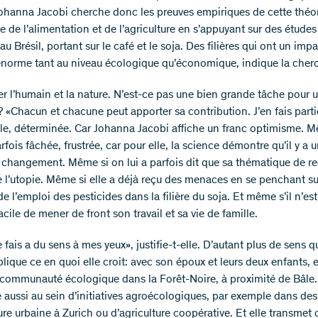
Johanna Jacobi cherche donc les preuves empiriques de cette théo
e de l’alimentation et de l’agriculture en s’appuyant sur des études
u Brésil, portant sur le café et le soja. Des filières qui ont un imp
norme tant au niveau écologique qu’économique, indique la cher
er l’humain et la nature. N’est-ce pas une bien grande tâche pour 
 «Chacun et chacune peut apporter sa contribution. J’en fais parti
le, déterminée. Car Johanna Jacobi affiche un franc optimisme. M
arfois fâchée, frustrée, car pour elle, la science démontre qu’il y a 
 changement. Même si on lui a parfois dit que sa thématique de r
de l’utopie. Même si elle a déjà reçu des menaces en se penchant su
e l’emploi des pesticides dans la filière du soja. Et même s’il n’es
acile de mener de front son travail et sa vie de famille.
 fais a du sens à mes yeux», justifie-t-elle. D’autant plus de sens qu
que ce en quoi elle croit: avec son époux et leurs deux enfants, el
communauté écologique dans la Forêt-Noire, à proximité de Bâle.
e aussi au sein d’initiatives agroécologiques, par exemple dans des
ure urbaine à Zurich ou d’agriculture coopérative. Et elle transmet 