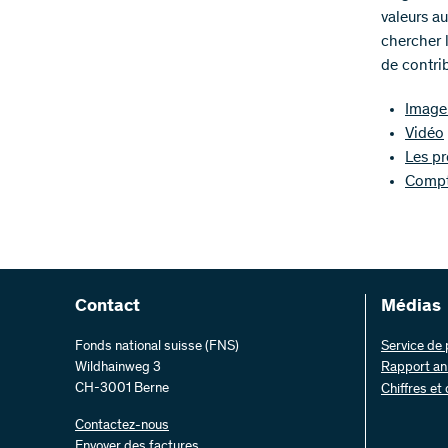
valeurs au
chercher 
de contrib
Image 
Vidéo
Les pr
Compt
Contact
Médias
Fonds national suisse (FNS)
Service de
Wildhainweg 3
Rapport an
CH-3001 Berne
Chiffres et
Contactez-nous
Envoyer des factures