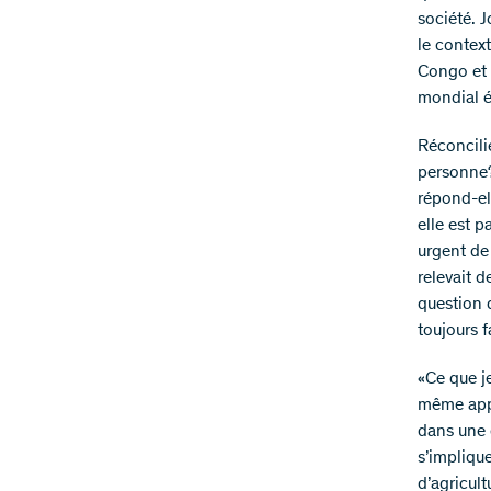
société. 
le context
Congo et a
mondial é
Réconcili
personne?
répond-el
elle est p
urgent de
relevait 
question d
toujours f
«Ce que je
même appli
dans une 
s’impliqu
d’agricult