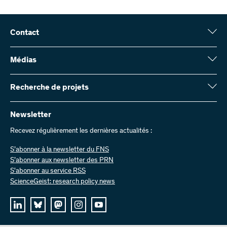
Contact
Fonds national suisse (FNS)
Wildhainweg 3
Médias
CH-3001 Berne
Service de presse
Rapport annuel
Recherche de projets
Contactez-nous
Chiffres et données
Envoyer des factures
Vous trouverez ici des informations complètes sur les projets de
recherche et les subsides approuvés par le FNS :
Newsletter
Travailler chez nous
Offres d’emploi
Recevez régulièrement les dernières actualités :
Recherche de projets
S’abonner à la newsletter du FNS
S’abonner aux newsletter des PRN
S'abonner au service RSS
ScienceGeist: research policy news