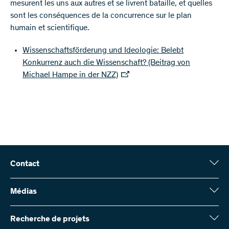
mesurent les uns aux autres et se livrent bataille, et quelles
sont les conséquences de la concurrence sur le plan
humain et scientifique.
Wissenschaftsförderung und Ideologie: Belebt
Konkurrenz auch die Wissenschaft? (Beitrag von
Michael Hampe in der NZZ)
Contact
Fonds national suisse (FNS)
Wildhainweg 3
Médias
CH-3001 Berne
Service de presse
Rapport annuel
Recherche de projets
Contactez-nous