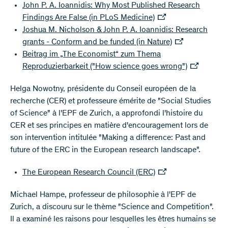
John P. A. Ioannidis: Why Most Published Research
Findings Are False (in PLoS Medicine)
Joshua M. Nicholson & John P. A. Ioannidis: Research
grants - Conform and be funded (in Nature)
Beitrag im „The Economist“ zum Thema
Reproduzierbarkeit ("How science goes wrong")
Helga Nowotny, présidente du Conseil européen de la
recherche (CER) et professeure émérite de "Social Studies
of Science" à l'EPF de Zurich, a approfondi l'histoire du
CER et ses principes en matière d'encouragement lors de
son intervention intitulée "Making a difference: Past and
future of the ERC in the European research landscape".
The European Research Council (ERC)
Michael Hampe, professeur de philosophie à l'EPF de
Zurich, a discouru sur le thème "Science and Competition".
Il a examiné les raisons pour lesquelles les êtres humains se