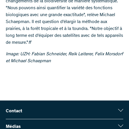
changements de la biodiversité de manière systématique.
"Nous pouvons ainsi quantifier la variété des fonctions
biologiques avec une grande exactitude", relève Michael
Schaepman. Il est question d'élargir la méthode aux
prairies, à la forêt tropicale et à la toundra. "Notre objectif à
long terme est d'équiper des satellites avec de tels appareils
de mesure."
ff
Image: UZH: Fabian Schneider, Reik Leiterer, Felix Morsdorf
et Michael Schaepman
Contact
Fonds national suisse (FNS)
Wildhainweg 3
Médias