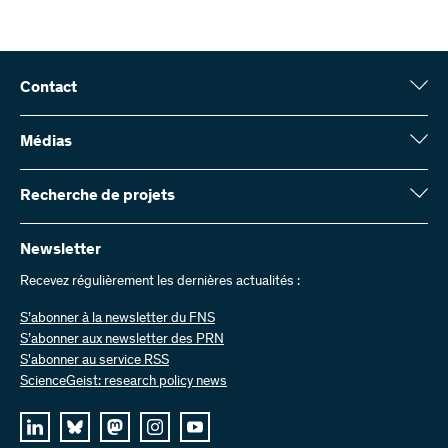
Ingrid Petersson
Dr. Rita Pikó
Prof. em. Walter Reith
Contact
Fonds national suisse (FNS)
Wildhainweg 3
Médias
CH-3001 Berne
Service de presse
Rapport annuel
Recherche de projets
Contactez-nous
Chiffres et données
Envoyer des factures
Vous trouverez ici des informations complètes sur les projets de
recherche et les subsides approuvés par le FNS :
Newsletter
Travailler chez nous
Offres d’emploi
Recevez régulièrement les dernières actualités :
Recherche de projets
S’abonner à la newsletter du FNS
S’abonner aux newsletter des PRN
S'abonner au service RSS
ScienceGeist: research policy news