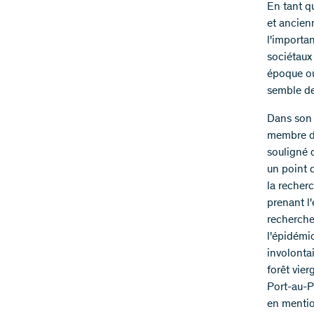
En tant q
et ancien
l'importa
sociétaux 
époque où
semble de
Dans son 
membre de
souligné 
un point 
la recher
prenant l
recherche
l'épidémio
involontai
forêt vier
Port-au-P
en mention