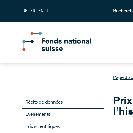
Recherch
DE
FR
EN
IT
Page d'ac
Prix
Récits de données
l’hi
Evénements
Prix scientifiques