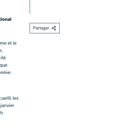
tional
Partager
me et le
e.
ité
aque
enève.
eilli les
 janvier
th