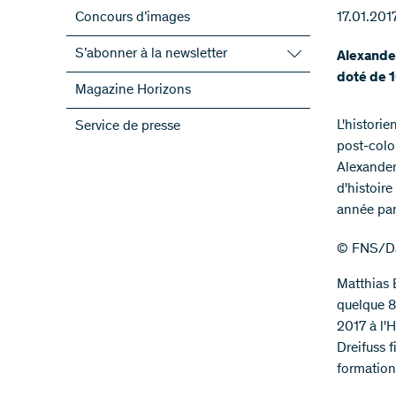
Concours d’images
17.01.201
S’abonner à la newsletter
Alexander
doté de 1
S’abonner à la newsletter du FNS
Magazine Horizons
S’abonner aux newsletter des PRN
L'histori
Service de presse
ScienceGeist
post-colo
Alexander
d'histoir
année par
© FNS/Da
Matthias 
quelque 80
2017 à l'
Dreifuss 
formation,