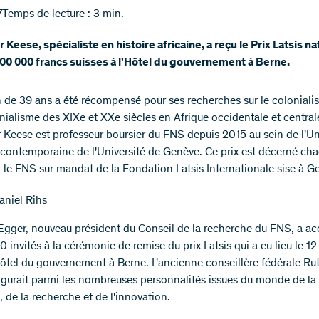
7
Temps de lecture : 3 min.
 Keese, spécialiste en histoire africaine, a reçu le Prix Latsis na
00 000 francs suisses à l'Hôtel du gouvernement à Berne.
en de 39 ans a été récompensé pour ses recherches sur le colonialis
nialisme des XIXe et XXe siècles en Afrique occidentale et central
 Keese est professeur boursier du FNS depuis 2015 au sein de l'Un
e contemporaine de l'Université de Genève. Ce prix est décerné ch
 le FNS sur mandat de la Fondation Latsis Internationale sise à G
niel Rihs
Egger, nouveau président du Conseil de la recherche du FNS, a accu
 invités à la cérémonie de remise du prix Latsis qui a eu lieu le 12
Hôtel du gouvernement à Berne. L'ancienne conseillère fédérale Ru
figurait parmi les nombreuses personnalités issues du monde de la
 de la recherche et de l'innovation.