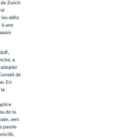
 de Zurich
gné
les défis
i à une
savoir
duff,
rche, a
r adopter
Conseil de
se. En
 la
mplice
ssu de la
pale, vers
a parole
nicité,