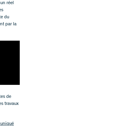
 un réel
es
te du
nt par la
tes de
s travaux
muniqué