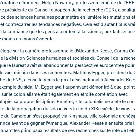
u'oratrice d'honneur, Helga Nowotny, professeure émérite de l'EPF
ne présidente du Conseil européen de la recherche (CER), a souli
nce des sciences humaines pour mettre en lumière les mutations et 
et contrecarrer les tendances négatives. Cela est d'autant plus vra
 la confiance que les gens accordent à la science, aux faits et au 
 moins en moins évidente.
éloge sur la carrière professionnelle d'Alexander Keese, Corina Ca
 la division Sciences humaines et sociales du Conseil de la reche
que le lauréat avait su abandonner la perspective eurocentrée pou
de vue africain dans ses recherches. Matthias Egger, président du 
che du FNS, a ensuite remis le prix Latsis national à Alexander Kee
'exemple du sida, M. Egger avait auparavant démontré à quel point
 sur le colonialisme était également en étroite corrélation avec
logie, sa propre discipline. En effet, « le colonialisme a été le co
re de la propagation du sida ». Vers la fin du XIXe siècle, le virus i
ge du Cameroun s'est propagé via Kinshasa, ville coloniale archéty
rince avant de gagner l'Amérique. Alexander Keese a ensuite pris l
nant les principaux résultats de ses recherches sur le rôle de l'eth