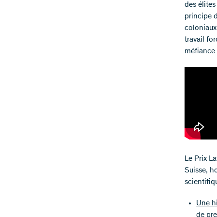
des élites
principe d
coloniaux
travail fo
méfiance 
Le Prix La
Suisse, h
scientifi
Une hi
de pre