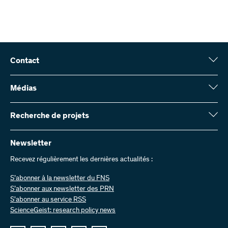
Contact
Fonds national suisse (FNS)
Wildhainweg 3
Médias
CH-3001 Berne
Service de presse
Rapport annuel
Recherche de projets
Contactez-nous
Chiffres et données
Envoyer des factures
Vous trouverez ici des informations complètes sur les projets de
recherche et les subsides approuvés par le FNS :
Newsletter
Travailler chez nous
Offres d’emploi
Recevez régulièrement les dernières actualités :
Recherche de projets
S’abonner à la newsletter du FNS
S’abonner aux newsletter des PRN
S'abonner au service RSS
ScienceGeist: research policy news