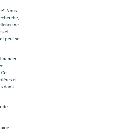
ce". Nous
recherche,
ellence ne
es et
et peut se
 financer
ec
. Ce
itères et
ns dans
r de
taine