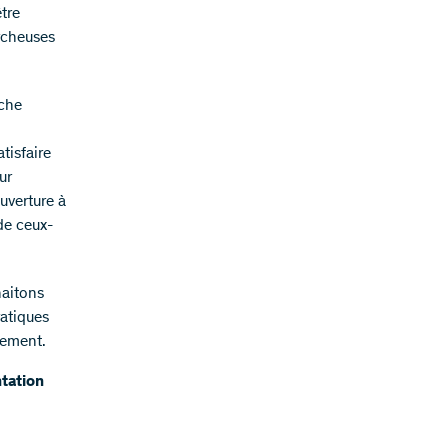
tre
rcheuses
rche
tisfaire
ur
ouverture à
de ceux-
haitons
ratiques
èrement.
ntation