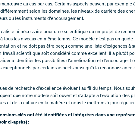
manœuvre au cas par cas. Certains aspects peuvent par exemple ê
différemment selon les domaines, les niveaux de carrière des che
eurs ou les instruments d'encouragement.
i réaliste ni nécessaire pour un·e scientifique ou un projet de reche
r à tous les niveaux en même temps. Ce modèle n'est pas un guide
ntation et ne doit pas être perçu comme une liste d'exigences à sa
 travail scientifique soit considéré comme excellent. Il a plutôt po
’aider à identifier les possibilités d'amélioration et d’encourager l’
ts exceptionnels par certains aspects ainsi qu’à la reconnaissance 
ques de recherche d’excellence évoluent au fil du temps. Nous sou
quent que notre modèle soit ouvert et s’adapte à l’évolution des p
ues et de la culture en la matière et nous le mettrons à jour réguli
ensions clés ont été identifiées et intégrées dans une représe
oir ci-après) :​