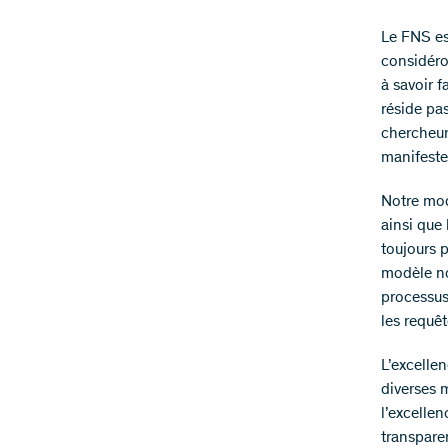
Le FNS es
considéro
à savoir 
réside pa
chercheurs
manifeste
Notre mod
ainsi que
toujours p
modèle nou
processus
les requê
L’excelle
diverses m
l’excellen
transpare