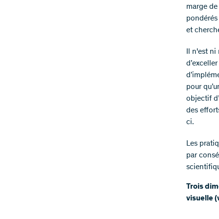
marge de 
pondérés 
et cherch
Il n'est n
d’excelle
d’impléme
pour qu’un
objectif d
des effor
ci.
Les prati
par consé
scientifiq
Trois dim
visuelle (v