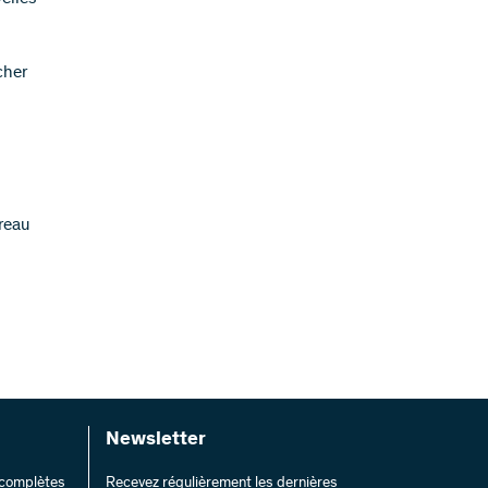
cher
reau
Newsletter
s complètes
Recevez régulièrement les dernières