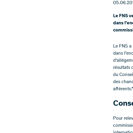
05.06.20
Le FNS v
dans l’en
commissio
Le FNS a 
dans l'en
d'allége
résultats 
du Conseil
des chanc
afférents.
Conse
Pour rele
commissio
internati