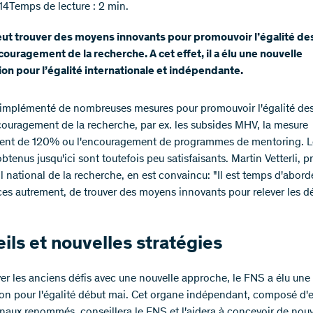
14
Temps de lecture : 2 min.
eut trouver des moyens innovants pour promouvoir l’égalité de
couragement de la recherche. A cet effet, il a élu une nouvelle
n pour l’égalité internationale et indépendante.
implémenté de nombreuses mesures pour promouvoir l'égalité de
couragement de la recherche, par ex. les subsides MHV, la mesure
ment de 120% ou l'encouragement de programmes de mentoring. L
obtenus jusqu'ici sont toutefois peu satisfaisants. Martin Vetterli, p
 national de la recherche, en est convaincu: "Il est temps d'aborde
es autrement, de trouver des moyens innovants pour relever les dé
"
ils et nouvelles stratégies
ver les anciens défis avec une nouvelle approche, le FNS a élu une
n pour l'égalité début mai. Cet organe indépendant, composé d'e
onaux renommés, conseillera le FNS et l'aidera à concevoir de nouv