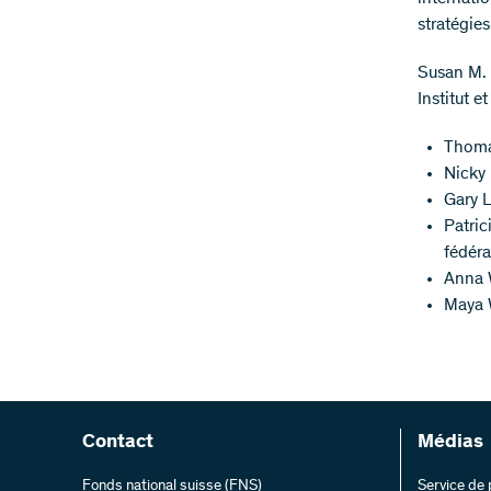
stratégie
Susan M. 
Institut e
Thoma
Nicky 
Gary L
Patri
fédéra
Anna W
Maya W
Contact
Médias
Fonds national suisse (FNS)
Service de