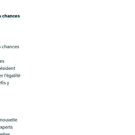
s chances
s chances
es
résident
r l'égalité
fis y
 nouvelle
xperts
elles