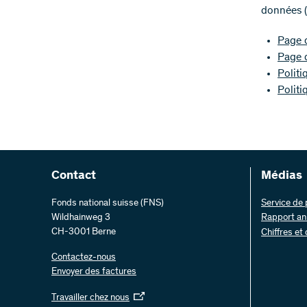
données (
Page 
Page 
Polit
Polit
Contact
Médias
Fonds national suisse (FNS)
Service de
Wildhainweg 3
Rapport an
CH-3001 Berne
Chiffres et
Contactez-nous
Envoyer des factures
Travailler chez nous