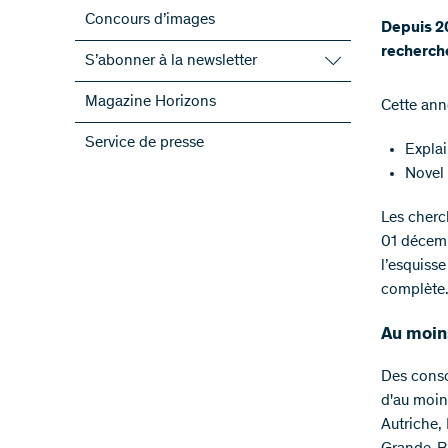
Concours d’images
Depuis 20
recherche
S’abonner à la newsletter
S’abonner à la newsletter du FNS
Magazine Horizons
​Cette an
S’abonner aux newsletter des PRN
Service de presse
Explai
ScienceGeist
Novel
Les cherc
01 décemb
l’esquiss
complète
Au moin
Des conso
d'au moin
Autriche,