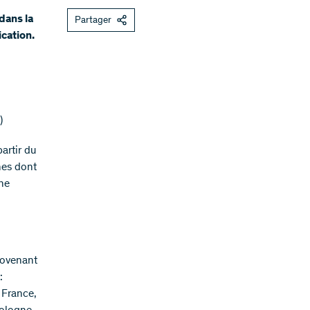
dans la
Partager
cation.
)
artir du
nes dont
che
rovenant
:
 France,