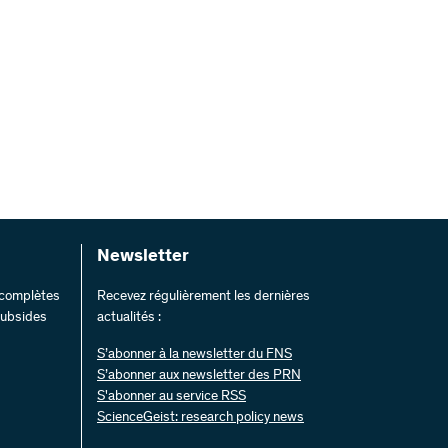
Newsletter
s complètes
Recevez régulièrement les dernières
 subsides
actualités :
S’abonner à la newsletter du FNS
S’abonner aux newsletter des PRN
S'abonner au service RSS
ScienceGeist: research policy news