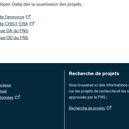
Open Data) dès la soumission des projets.
de l’annonce
de CHIST-ERA
ique OA du FNS
ique OD du FNS
Recherche de projets
 presse
Vous trouverez ici des information
nuel
sur les projets de recherche et les
approuvés par le FNS :
 données
Recherche de projets