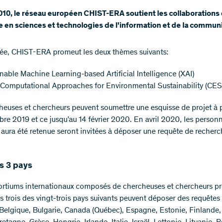
10, le réseau européen CHIST-ERA soutient les collaborations 
 en sciences et technologies de l'information et de la communi
née, CHIST-ERA promeut les deux thèmes suivants:
nable Machine Learning-based Artificial Intelligence (XAI)
 Computational Approaches for Environmental Sustainability (CES
heuses et chercheurs peuvent soumettre une esquisse de projet à p
re 2019 et ce jusqu’au 14 février 2020. En avril 2020, les person
e aura été retenue seront invitées à déposer une requête de recher
.
s 3 pays
rtiums internationaux composés de chercheuses et chercheurs p
s trois des vingt-trois pays suivants peuvent déposer des requêtes 
 Belgique, Bulgarie, Canada (Québec), Espagne, Estonie, Finlande,