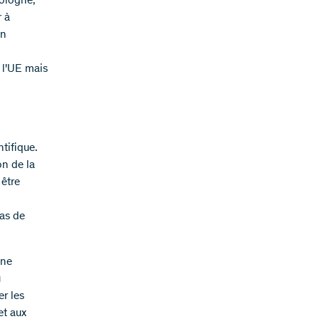
Pologne,
r à
on
 l'UE mais
ntifique.
n de la
 être
as de
une
u
r les
et aux