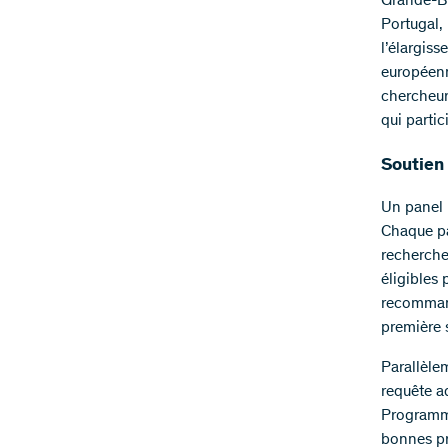
Grande-Bre
Portugal,
l’élargiss
européenn
chercheur
qui parti
Soutien
Un panel i
Chaque pa
recherche
éligibles
recommand
première 
Parallèle
requête 
Programme
bonnes pr