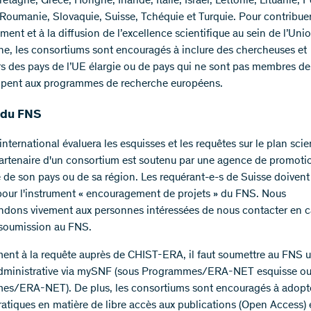
tagne, Grèce, Hongrie, Irlande, Italie, Israël, Lettonie, Lituanie, 
 Roumanie, Slovaquie, Suisse, Tchéquie et Turquie. Pour contribue
ement et à la diffusion de l’excellence scientifique au sein de l’Uni
e, les consortiums sont encouragés à inclure des chercheuses et
s des pays de l’UE élargie ou de pays qui ne sont pas membres de
cipent aux programmes de recherche européens.
 du FNS
nternational évaluera les esquisses et les requêtes sur le plan scie
rtenaire d'un consortium est soutenu par une agence de promotio
 de son pays ou de sa région. Les requérant-e-s de Suisse doivent
 pour l'instrument « encouragement de projets » du FNS. Nous
ons vivement aux personnes intéressées de nous contacter en c
soumission au FNS.
ment à la requête auprès de CHIST-ERA, il faut soumettre au FNS 
administrative via mySNF (sous Programmes/ERA-NET esquisse o
s/ERA-NET). De plus, les consortiums sont encouragés à adopte
atiques en matière de libre accès aux publications (Open Access) 