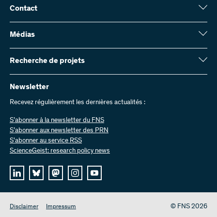
Contact
Fonds national suisse (FNS)
Wildhainweg 3
Médias
CH-3001 Berne
Service de presse
Rapport annuel
Recherche de projets
Contactez-nous
Chiffres et données
Envoyer des factures
Vous trouverez ici des informations complètes sur les projets de
recherche et les subsides approuvés par le FNS :
Newsletter
Travailler chez nous
Offres d’emploi
Recevez régulièrement les dernières actualités :
Recherche de projets
S’abonner à la newsletter du FNS
S’abonner aux newsletter des PRN
S'abonner au service RSS
ScienceGeist: research policy news
© FNS 2026
Disclaimer
Impressum