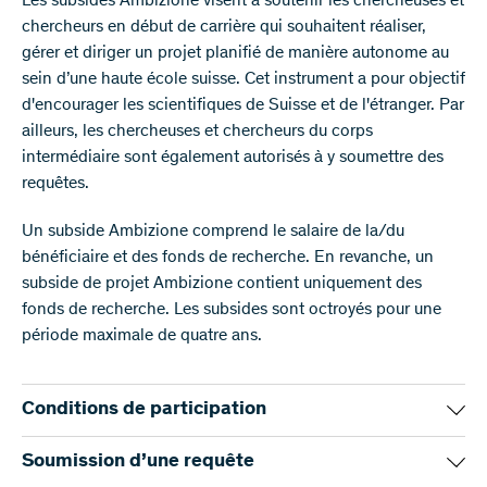
Les subsides Ambizione visent à soutenir les chercheuses et
chercheurs en début de carrière qui souhaitent réaliser,
gérer et diriger un projet planifié de manière autonome au
sein d’une haute école suisse. Cet instrument a pour objectif
d'encourager les scientifiques de Suisse et de l'étranger. Par
ailleurs, les chercheuses et chercheurs du corps
intermédiaire sont également autorisés à y soumettre des
requêtes.
Un subside Ambizione comprend le salaire de la/du
bénéficiaire et des fonds de recherche. En revanche, un
subside de projet Ambizione contient uniquement des
fonds de recherche. Les subsides sont octroyés pour une
période maximale de quatre ans.
Conditions de participation
Les principales conditions de participation sont énumérées
Soumission d’une requête
ci-dessous.
Consultez s.v.p. le Règlement Ambizione