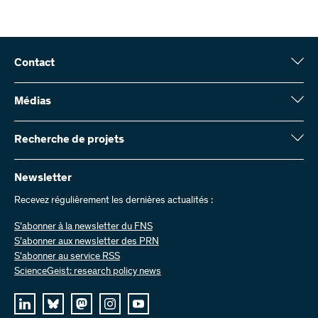
Contact
Fonds national suisse (FNS)
Wildhainweg 3
Médias
CH-3001 Berne
Service de presse
Rapport annuel
Recherche de projets
Contactez-nous
Chiffres et données
Envoyer des factures
Vous trouverez ici des informations complètes sur les projets de
recherche et les subsides approuvés par le FNS :
Newsletter
Travailler chez nous
Offres d’emploi
Recevez régulièrement les dernières actualités :
Recherche de projets
S’abonner à la newsletter du FNS
S’abonner aux newsletter des PRN
S'abonner au service RSS
ScienceGeist: research policy news