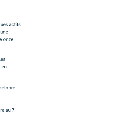
ues actifs
 une
ué onze
Les
s en
 octobre
re au 7