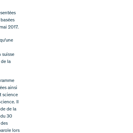
ésentées
x basées
 mai 2017.
 qu'une
n suisse
 de la
ogramme
ées ainsi
t science
cience. Il
nde de la
e du 30
 des
parole lors