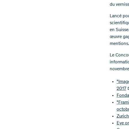
du vernis
Lancé pou
scientifiq
en Suisse.
œuvre gag
mentions
Le Concou
informati
novembre
"Image
2017
Fonda
"Frami
octob
Zurich
Eye o