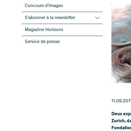
Concours d’images
S’abonner à la newsletter
S’abonner à la newsletter du FNS
Magazine Horizons
S’abonner aux newsletter des PRN
Service de presse
ScienceGeist
11.09.201
Deux expo
Zurich, d
Fondation