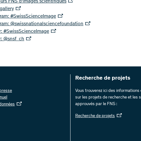
urs FNS d'images scientifiques
 gallery
gram: #SwissScienceImage
gram: @swissnationalsciencefoundation
er: #SwissScienceImage
r: @snsf_ch
Recherche de projets
 presse
Vous trouverez ici des information
nuel
sur les projets de recherche et les
approuvés par le FNS :
 données
Recherche de projets