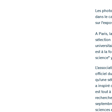
Les photo
dans le c
sur l'exp
A Paris, 
sélection
universita
est à la f
science" 
L'associa
officiel 
qu'une sél
a inspiré
est tout 
recherche 
septembre
sciences e