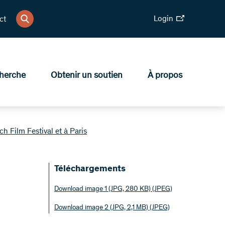
Login
ct
herche
Obtenir un soutien
À propos
h Film Festival et à Paris
​​Téléchargements
​Download image 1 (JPG, 280 KB)
(JPEG)
​Download image 2 (JPG, 2,1 MB)
(JPEG)