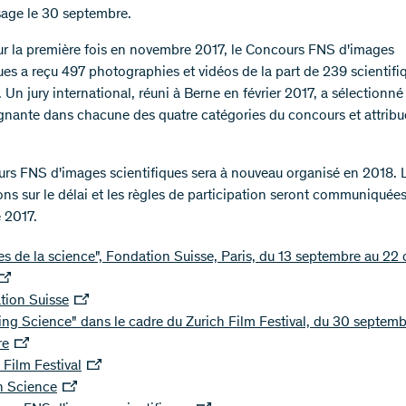
sage le 30 septembre.
r la première fois en novembre 2017, le Concours FNS d'images
ues a reçu 497 photographies et vidéos de la part de 239 scientifiq
 Un jury international, réuni à Berne en février 2017, a sélectionné
nante dans chacune des quatre catégories du concours et attrib
.
rs FNS d'images scientifiques sera à nouveau organisé en 2018. 
ons sur le délai et les règles de participation seront communiquée
 2017.
s de la science", Fondation Suisse, Paris, du 13 septembre au 22
tion Suisse
ng Science" dans le cadre du Zurich Film Festival, du 30 septemb
re
 Film Festival
n Science