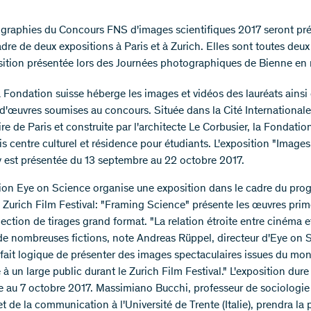
graphies du Concours FNS d'images scientifiques 2017 seront pr
adre de deux expositions à Paris et à Zurich. Elles sont toutes deu
osition présentée lors des Journées photographiques de Bienne en
la Fondation suisse héberge les images et vidéos des lauréats ainsi
 d'œuvres soumises au concours. Située dans la Cité Internationale
ire de Paris et construite par l'architecte Le Corbusier, la Fondatio
ois centre culturel et résidence pour étudiants. L'exposition "Images
y est présentée du 13 septembre au 22 octobre 2017.
tion Eye on Science organise une exposition dans le cadre du pr
du Zurich Film Festival: "Framing Science" présente les œuvres prim
ection de tirages grand format. "La relation étroite entre cinéma e
 de nombreuses fictions, note Andreas Rüppel, directeur d'Eye on S
à fait logique de présenter des images spectaculaires issues du mo
à un large public durant le Zurich Film Festival." L'exposition dur
 au 7 octobre 2017. Massimiano Bucchi, professeur de sociologie
t de la communication à l'Université de Trente (Italie), prendra la 