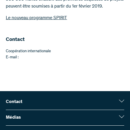
peuvent être soumises à partir du 1er février 2019.
Le nouveau programme SPIRIT
Contact
Coopération internationale
E-mail :
Contact
Fonds national suisse (FNS)
Wildhainweg 3
Médias
CH-3001 Berne
Service de presse