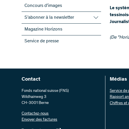
Concours d’images
Le systèm
tessinois
S’abonner à la newsletter
Journalis
S’abonner à la newsletter du FNS
Magazine Horizons
S’abonner aux newsletter des PRN
(De "Horizo
Service de presse
ScienceGeist
Contact
Médias
Fonds national suisse (FNS)
Service de
Wildhainweg 3
Rapport an
CH-3001 Berne
Chiffres et
Contactez-nous
Envoyer des factures