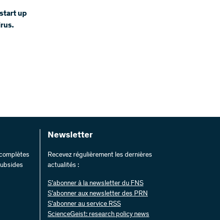
start up
rus.
Newsletter
s complètes
Recevez régulièrement les dernières
 subsides
actualités :
S’abonner à la newsletter du FNS
S’abonner aux newsletter des PRN
S'abonner au service RSS
ScienceGeist: research policy news