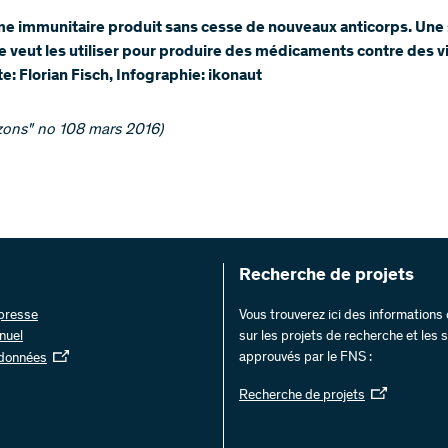
e immunitaire produit sans cesse de nouveaux anticorps. Une 
e veut les utiliser pour produire des médicaments contre des vi
te: Florian Fisch, Infographie: ikonaut
ns" no 108 mars 2016)​​​​​​
Recherche de projets
 presse
Vous trouverez ici des information
nuel
sur les projets de recherche et les
approuvés par le FNS :
 données
Recherche de projets