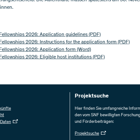
innen.
Fellowships 2026: Application guidelines
(PDF)
ellowships 2026: Instructions for the application form
(PDF)
Fellowships 2026: Application form
(Word)
ellowships 2026: Eligible host institutions
(PDF)
Projektsuche
künfte
Hier finden Sie umfangreiche Infor
cht
den vom SNF bewilligten Forschun
und Förderbeiträgen:
 Daten
Projektsuche