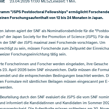
st:
23.04.2026 17:00 MESZ
Lesezeit: 1 Min.
ramm "JSPS Postdoctoral Fellowships" ermöglicht Forschende
inen Forschungsaufenthalt von 12 bis 24 Monaten in Japan.
gen Jahren agiert der SNF als Nominationsbehörde für die "Postdo
ps" der Japan Society for the Promotion of Science (JSPS). Für da
n der SNF der JSPS maximal zwei Forschende vorschlagen. Um
rechtigt zu sein, müssen Forschende zum Zeitpunkt der Einreich
weizer Forschungseinrichtung tätig sein.
erte Forscherinnen und Forscher werden eingeladen, ihre Gesuche 
s 23. April 2026 beim SNF einzureichen. Dafür müssen die Formul
wendet und die entsprechenden Bedingungen beachtet werden. D
ten Formulare mit sämtlichen Beilagen müssen eingescannt per E
 werden.
Beurteilung durch den SNF evaluiert die JSPS die vom SNF nomin
und informiert die Kandidatinnen und Kandidaten im Sommer 20
rungsentscheid. Die Aufenthalte müssen spätestens am 30. Nov