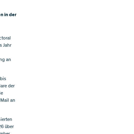
n in der
ctoral
s Jahr
ung an
bis
are der
ie
-Mail an
ierten
26 über
ember