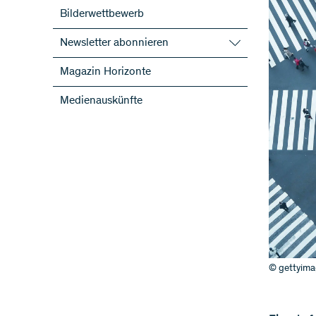
Bilderwettbewerb
Newsletter abonnieren
SNF-Newsletter abonnieren
Magazin Horizonte
Newsletter der NFP abonnieren
Medienauskünfte
ScienceGeist
© gettyim