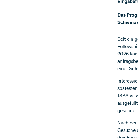
Eingabefri
Das Prog
Schweiz e
Seit eini
Fellowshi
2026 kan
antragsbe
einer Sch
Interessi
spätesten
JSPS ver
ausgefüll
gesendet
Nach der 
Gesuche 
den Förde