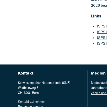
2026 beg
Links
JSPS 
JSPS F
JSPS 
JSPS F
Kontakt
Medien
Schweizerischer Nationalfonds (SNF)
Medienaus
Wildhainweg 3
Jahresberi
CH-3001 Bern
Zahlen und
Kontakt aufnehmen