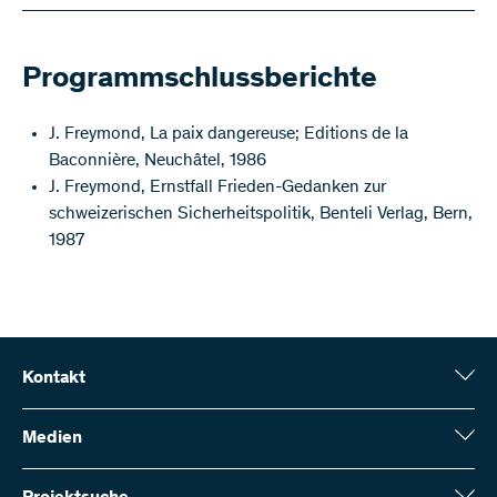
Programmschlussberichte
J. Freymond, La paix dangereuse; Editions de la
Baconnière, Neuchâtel, 1986
J. Freymond, Ernstfall Frieden-Gedanken zur
schweizerischen Sicherheitspolitik, Benteli Verlag, Bern,
1987
Kontakt
Schweizerischer Nationalfonds (SNF)
Wildhainweg 3
Medien
CH-3001 Bern
Medienauskünfte