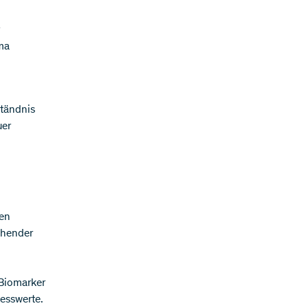
ma
ständnis
uer
en
ehender
 Biomarker
Messwerte.