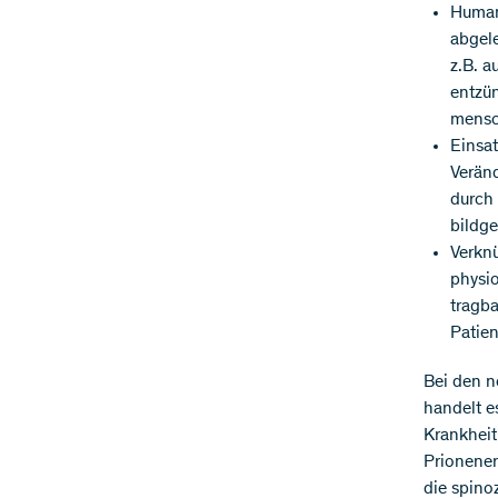
Human
abgele
z.B. a
entzün
mensc
Einsa
Verän
durch 
bildg
Verkn
physi
tragba
Patie
Bei den n
handelt e
Krankhei
Prionener
die spino