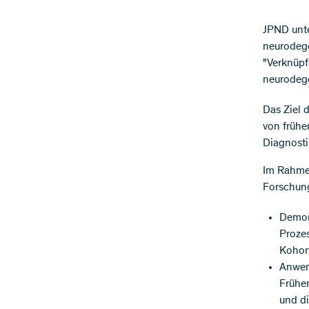
JPND unte
neurodege
"Verknüpf
neurodege
Das Ziel 
von frühe
Diagnosti
Im Rahme
Forschung
Demon
Proze
Kohor
Anwen
Frühe
und di