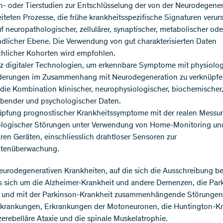
- oder Tierstudien zur Entschlüsselung der von der Neurodegener
iteten Prozesse, die frühe krankheitsspezifische Signaturen verur
uf neuropathologischer, zellulärer, synaptischer, metabolischer ode
dlicher Ebene. Die Verwendung von gut charakterisierten Daten
hlicher Kohorten wird empfohlen.
tz digitaler Technologien, um erkennbare Symptome mit physiolo
derungen im Zusammenhang mit Neurodegeneration zu verknüpfen
die Kombination klinischer, neurophysiologischer, biochemischer
ebender und psychologischer Daten.
üpfung prognostischer Krankheitssymptome mit der realen Messu
ologischer Störungen unter Verwendung von Home-Monitoring un
ren Geräten, einschliesslich drahtloser Sensoren zur
ntenüberwachung.
eurodegenerativen Krankheiten, auf die sich die Ausschreibung be
s sich um die Alzheimer-Krankheit und andere Demenzen, die Par
t und mit der Parkinson-Krankheit zusammenhängende Störungen
krankungen, Erkrankungen der Motoneuronen, die Huntington-Kr
zerebelläre Ataxie und die spinale Muskelatrophie.