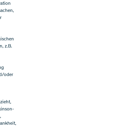
ation
sachen,
r
gischen
, z.B.
,
ng
d/oder
zieht,
kinson-
,
ankheit,