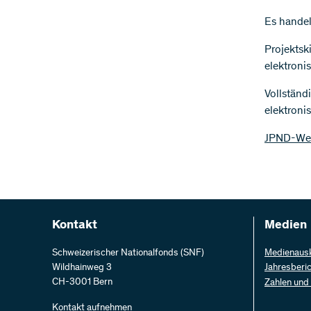
Es handel
Projektsk
elektroni
Vollständ
elektroni
JPND-Web
Kontakt
Medien
Schweizerischer Nationalfonds (SNF)
Medienaus
Wildhainweg 3
Jahresberi
CH-3001 Bern
Zahlen und
Kontakt aufnehmen