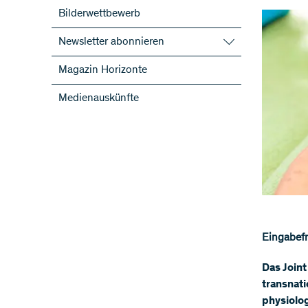
Bilderwettbewerb
Newsletter abonnieren
SNF-Newsletter abonnieren
Magazin Horizonte
Newsletter der NFP abonnieren
Medienauskünfte
ScienceGeist
Eingabefri
Das Join
transnat
physiolo