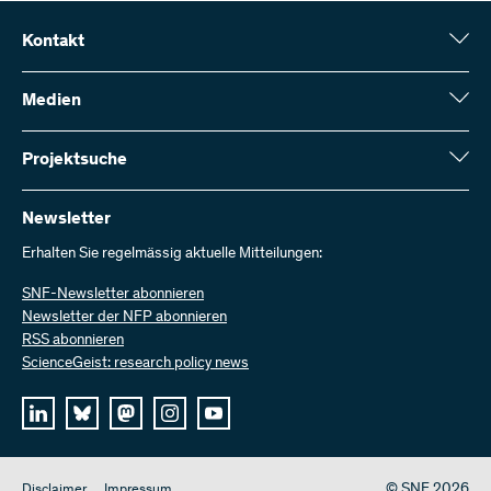
Kontakt
Schweizerischer Nationalfonds (SNF)
Wildhainweg 3
Medien
CH-3001 Bern
Medienauskünfte
Jahresbericht
Projektsuche
Kontakt aufnehmen
Zahlen und Daten
Rechnung senden
Hier finden Sie umfangreiche Informationen zu den vom SNF
bewilligten Forschungsprojekten und Förderbeiträgen:
Newsletter
Bei uns arbeiten
Offene Stellen
Erhalten Sie regelmässig aktuelle Mitteilungen:
Projektsuche
SNF-Newsletter abonnieren
Newsletter der NFP abonnieren
RSS abonnieren
ScienceGeist: research policy news
© SNF 2026
Disclaimer
Impressum