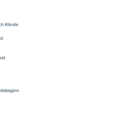
ch Künste
nd
ulz
Amtsbeginn