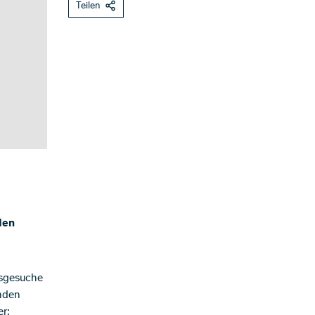
Teilen
den
gsgesuche
enden
r: