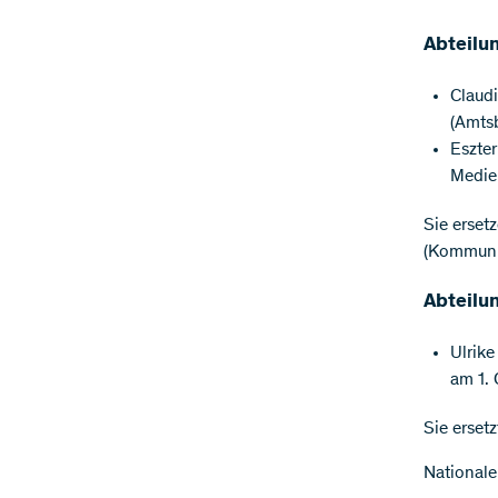
Abteilu
Claud
(Amts
Eszter
Medie
Sie erset
(Kommuni
Abteilu
Ulrik
am 1. 
Sie erset
Nationale