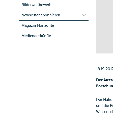
Bilderwettbewerb
Newsletter abonnieren
SNF-Newsletter abonnieren
Magazin Horizonte
Newsletter der NFP abonnieren
Medienauskünfte
ScienceGeist
18.12.201
Der Aussc
Forschun
Der Natio
und die F
Wissensch