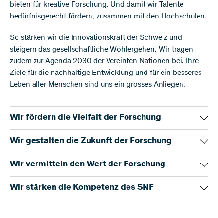
bieten für kreative Forschung. Und damit wir Talente
bedürfnisgerecht fördern, zusammen mit den Hochschulen.
So stärken wir die Innovationskraft der Schweiz und
steigern das gesellschaftliche Wohlergehen. Wir tragen
zudem zur Agenda 2030 der Vereinten Nationen bei. Ihre
Ziele für die nachhaltige Entwicklung und für ein besseres
Leben aller Menschen sind uns ein grosses Anliegen.
Wir fördern die Vielfalt der Forschung
Wir gestalten die Zukunft der Forschung
Wir vermitteln den Wert der Forschung
Unser Auftrag ist klar: Der SNF soll die wissenschaftliche
Forschung möglichst breit fördern. Je vielfältiger sie ist,
Wir stärken die Kompetenz des SNF
desto mehr spannende und bahnbrechende Ideen kreiert
Die Schweizer Forschung ist Spitze und international eng
sie. Allerdings berücksichtigen wir bei der Beurteilung der
vernetzt, und das soll sie auch bleiben. Damit sie
Gesuche die unterschiedlichen Gruppen und Arten der
weiterhin drängende Fragen der Gesellschaft beantwortet,
Forschungsresultate müssen innerhalb und ausserhalb der