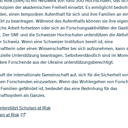
at Risk (SAR) ist ein Netzwerk von rund 500 Hochschulen, das sic
rinzipien der akademischen Freiheit einsetzt. Es ermöglicht bedro
en, einen temporären Aufenthalt für sich und ihre Familien an e
Ort zu beantragen. Während des Aufenthalts können sie ihre eige
he Arbeit fortsetzen oder sich an Forschungsaktivitäten der Gasti
n. Der SNF und die Schweizer Hochschulen unterstützen die Aktivi
r Schweiz. Wenn eine Schweizer Institution bereit ist, eine
aftlerin oder einen Wissenschaftler bei sich aufzunehmen, kann 
zielle Unterstützung beantragen. Selbstverständlich sind im Mom
ere Forschende aus der Ukraine unterstützungsberechtigt.
uft die internationale Gemeinschaft auf, sich für die Sicherheit vo
chen Forschenden einzusetzen. Wenn das Wohlergehen von Forsc
 Familien gefährdet ist, bedeutet das eine Bedrohung für das
aftssystem als Ganzes.
terstützt Scholars at Risk
rs at Risk