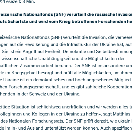
22
Lesezeit: 3 Min.
izerische Nationalfonds (SNF) verurteilt die russische Invasion
aufs Schärfste und wird vom Krieg betroffenen Forschenden he
izerische Nationalfonds (SNF) verurteilt die Invasion, die verhee
gen auf die Bevölkerung und die Infrastruktur der Ukraine hat, auf
. Sie ist ein Angriff auf Freiheit, Demokratie und Selbstbestimmun
 wissenschaftliche Unabhängigkeit und die Möglichkeiten der
aftlichen Zusammenarbeit beruhen. Der SNF ist insbesondere um
e im Kriegsgebiet besorgt und prüft alle Möglichkeiten, um ihnen
ie Ukraine ist ein demokratisches und hoch angesehenes Mitglied
hen Forschungsgemeinschaft, und es gibt zahlreiche Kooperation
henden in der Schweiz und der Ukraine.
eitige Situation ist schlichtweg unerträglich und wir werden alles 
olleginnen und Kollegen in der Ukraine zu helfen», sagt Matthias
 des Nationalen Forschungsrats. Der SNF prüft derzeit, wie ukrain
e im In- und Ausland unterstützt werden können. Auch spezifisc