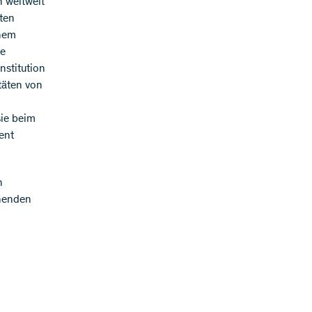
h weltweit
hten
inem
ne
nstitution
täten von
sie beim
ent
n
henden