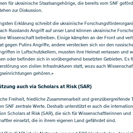
n für ukrainische Staatsangehörige, die bereits vom SNF geförd
tehen zur Diskussion.
jüngsten Erklärung schreibt die ukrainische Forschungsförderorgan
ch Russlands Angriff auf unser Land können ukrainische Forsch
eine Wissenschaft betreiben. Einige kämpfen an der Front und ver
at gegen Putins Angriffe, andere verstecken sich vor den russisch
griffen in Luftschutzkellern, mussten ihre Heimat verlassen und 
gen oder befinden sich in vorübergehend besetzten Gebieten. Es f
Zerstörung von zivilen Infrastrukturen statt, wozu auch Wissenschaf
gseinrichtungen gehören.»
tzung auch via Scholars at Risk (SAR)
he Freiheit, friedliche Zusammenarbeit und grenzübergreifende 
den SNF zentrale Werte. Deshalb unterstützt er auch die internation
ion Scholars at Risk (SAR), die sich für Wissenschaftlerinnen und
aftler einsetzt, die in ihrem eigenen Land gefährdet sind.