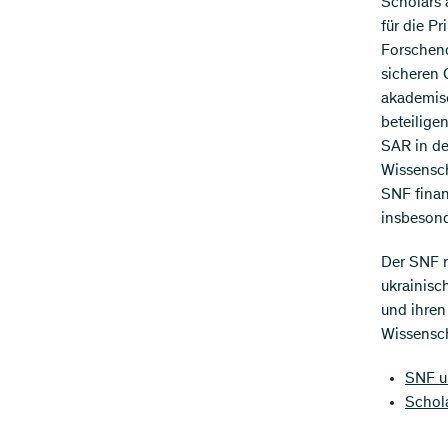
Scholars 
für die P
Forschend
sicheren 
akademisc
beteilige
SAR in de
Wissensch
SNF finan
insbesond
Der SNF r
ukrainis
und ihren
Wissensch
SNF un
Schola