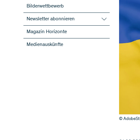
Bilderwettbewerb
Newsletter abonnieren
SNF-Newsletter abonnieren
Magazin Horizonte
Newsletter der NFP abonnieren
Medienauskünfte
ScienceGeist
© AdobeSt