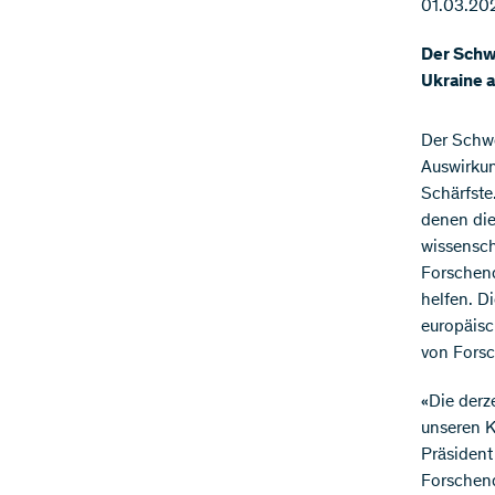
01.03.20
Der Schwe
Ukraine 
Der Schwe
Auswirkun
Schärfste
denen die
wissensch
Forschend
helfen. D
europäisc
von Forsc
«Die derz
unseren K
Präsident
Forschend