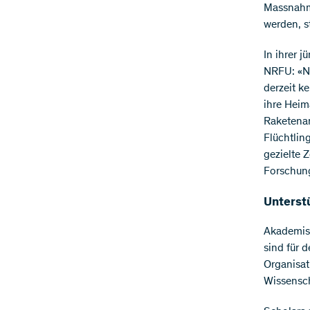
Massnahme
werden, s
In ihrer 
NRFU: «Na
derzeit k
ihre Heim
Raketenan
Flüchtlin
gezielte 
Forschun
Unterstü
Akademisc
sind für 
Organisat
Wissensch