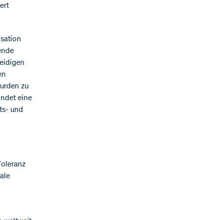
ert
isation
ende
teidigen
en
wurden zu
indet eine
ts- und
Toleranz
ale