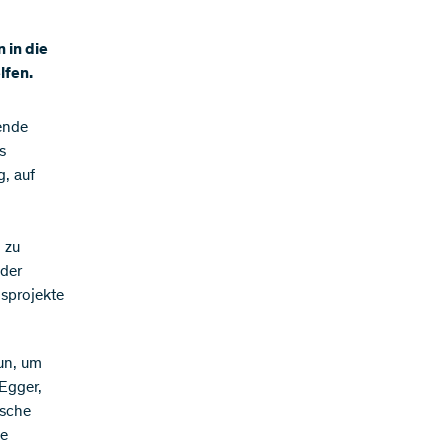
 in die
lfen.
rende
s
g, auf
 zu
 der
sprojekte
tun, um
 Egger,
ische
he