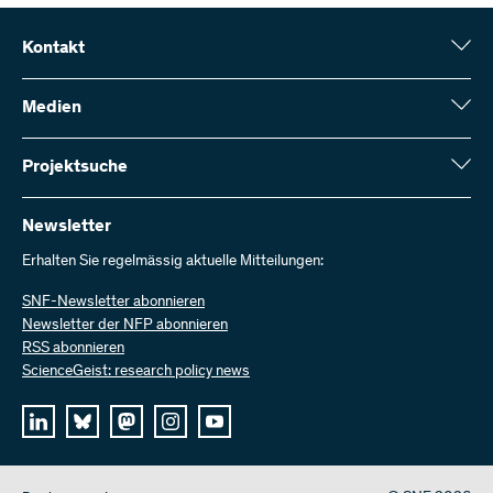
Kontakt
Schweizerischer Nationalfonds (SNF)
Wildhainweg 3
Medien
CH-3001 Bern
Medienauskünfte
Jahresbericht
Projektsuche
Kontakt aufnehmen
Zahlen und Daten
Rechnung senden
Hier finden Sie umfangreiche Informationen zu den vom SNF
bewilligten Forschungsprojekten und Förderbeiträgen:
Newsletter
Bei uns arbeiten
Offene Stellen
Erhalten Sie regelmässig aktuelle Mitteilungen:
Projektsuche
SNF-Newsletter abonnieren
Newsletter der NFP abonnieren
RSS abonnieren
ScienceGeist: research policy news