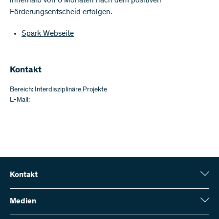
innerhalb von 6 Monaten nach dem positiven
Förderungsentscheid erfolgen.
Spark Webseite
Kontakt
Bereich: Interdisziplinäre Projekte
E-Mail:
Kontakt
Schweizerischer Nationalfonds (SNF)
Wildhainweg 3
Medien
CH-3001 Bern
Medienauskünfte