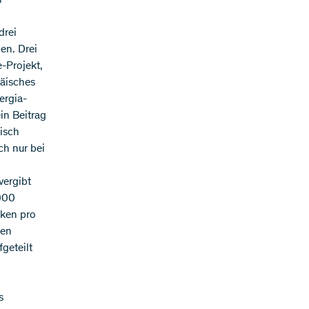
drei
den. Drei
-Projekt,
päisches
ergia-
in Beitrag
isch
ch nur bei
vergibt
'000
nken pro
ten
geteilt
s