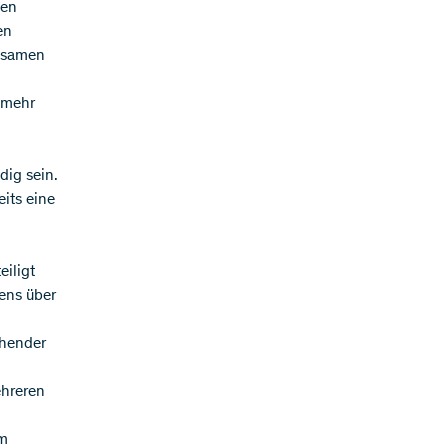
nen
en
insamen
r mehr
dig sein.
eits eine
iligt
ens über
ehender
ehreren
um