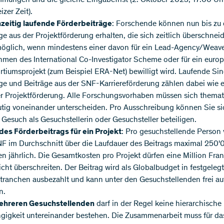
zer Zeit).
hzeitig laufende Förderbeiträge
: Forschende können nun bis zu 
ge aus der Projektförderung erhalten, die sich zeitlich überschnei
möglich, wenn mindestens einer davon für ein Lead-Agency/Weave
men des International Co-Investigator Scheme oder für ein euro
tiumsprojekt (zum Beispiel ERA-Net) bewilligt wird. Laufende Sin
ge und Beiträge aus der SNF-Karriereförderung zählen dabei wie e
er Projektförderung. Alle Forschungsvorhaben müssen sich themat
tig voneinander unterscheiden. Pro Ausschreibung können Sie si
Gesuch als Gesuchstellerin oder Gesuchsteller beteiligen.
des Förderbeitrags für ein Projekt
: Pro gesuchstellende Person 
NF im Durchschnitt über die Laufdauer des Beitrags maximal 250
n jährlich. Die Gesamtkosten pro Projekt dürfen eine Million Fra
icht überschreiten. Der Beitrag wird als Globalbudget in festgeleg
tranchen ausbezahlt und kann unter den Gesuchstellenden frei auf
n.
ehreren Gesuchstellenden
darf in der Regel keine hierarchische
gigkeit untereinander bestehen. Die Zusammenarbeit muss für da