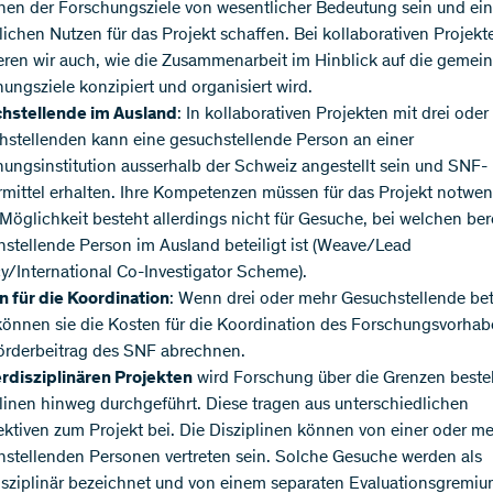
hen der Forschungsziele von wesentlicher Bedeutung sein und ei
lichen Nutzen für das Projekt schaffen. Bei kollaborativen Projekt
eren wir auch, wie die Zusammenarbeit im Hinblick auf die geme
ungsziele konzipiert und organisiert wird.
hstellende im Ausland
: In kollaborativen Projekten mit drei ode
hstellenden kann eine gesuchstellende Person an einer
ungsinstitution ausserhalb der Schweiz angestellt sein und SNF-
mittel erhalten. Ihre Kompetenzen müssen für das Projekt notwen
Möglichkeit besteht allerdings nicht für Gesuche, bei welchen ber
stellende Person im Ausland beteiligt ist (Weave/Lead
/International Co-Investigator Scheme).
n für die Koordination
: Wenn drei oder mehr Gesuchstellende bete
können sie die Kosten für die Koordination des Forschungsvorhab
örderbeitrag des SNF abrechnen.
erdisziplinären Projekten
wird Forschung über die Grenzen best
linen hinweg durchgeführt. Diese tragen aus unterschiedlichen
ktiven zum Projekt bei. Die Disziplinen können von einer oder m
hstellenden Personen vertreten sein. Solche Gesuche werden als
isziplinär bezeichnet und von einem separaten Evaluationsgremi