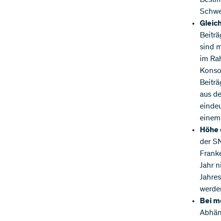
Schwei
Gleic
Beiträ
sind 
im Rah
Konsor
Beiträ
aus d
eindeu
einem 
Höhe 
der S
Franke
Jahr n
Jahres
werde
Bei m
Abhän