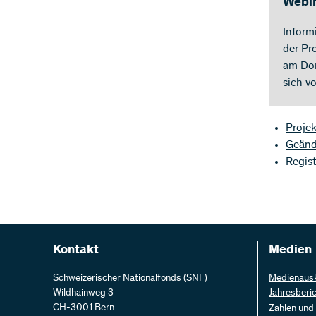
Webin
Inform
der Pr
am Don
sich v
Proje
Geänd
Regist
Kontakt
Medien
Schweizerischer Nationalfonds (SNF)
Medienaus
Wildhainweg 3
Jahresberi
CH-3001 Bern
Zahlen und