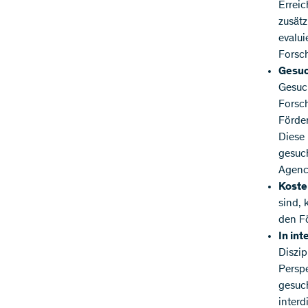
Erreic
zusätz
evalui
Forsch
Gesuc
Gesuc
Forsch
Förder
Diese 
gesuch
Agency
Koste
sind, 
den F
In int
Diszip
Perspe
gesuc
interd