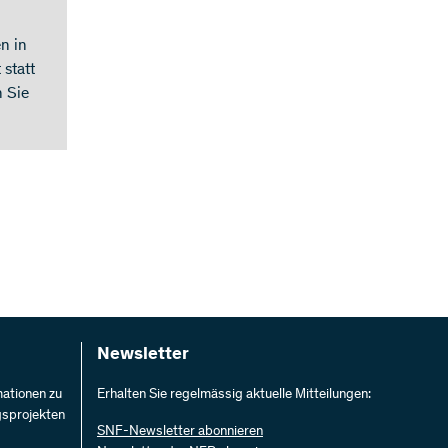
n in
 statt
n Sie
Newsletter
mationen zu
Erhalten Sie regelmässig aktuelle Mitteilungen:
gsprojekten
SNF-Newsletter abonnieren