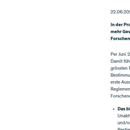
22.06.20
In der Pr
mehr Gew
Forschen
Per Juni 
Damit füh
grössten 
Bestimmun
erste Aus
Reglement
Forschen
Das b
Unabhä
und/od
Besti