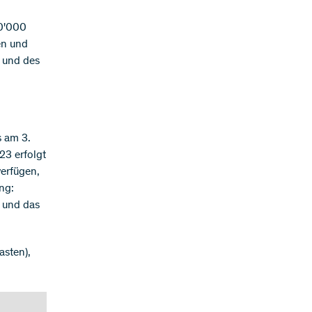
0'000
en und
r und des
 am 3.
23 erfolgt
erfügen,
ng:
 und das
asten),