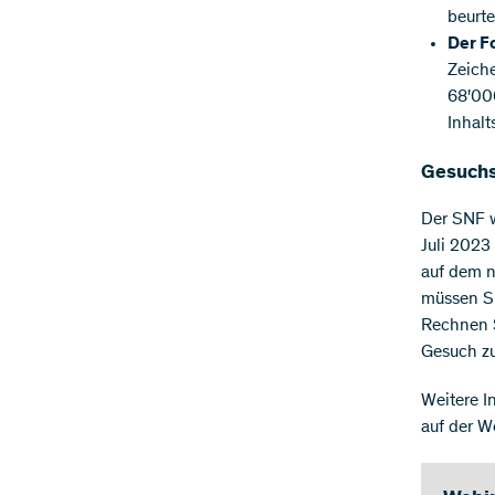
beurtei
Der F
Zeiche
68'000
Inhalt
Gesuchs
Der SNF w
Juli 2023
auf dem n
müssen Si
Rechnen S
Gesuch zu
Weitere I
auf der W