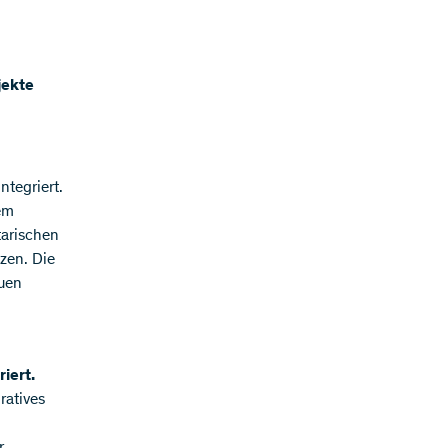
jekte
ntegriert.
rem
tarischen
zen. Die
euen
iert.
ratives
r