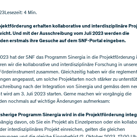
23
Lesezeit: 4 Min.
ojektförderung erhalten kollaborative und interdisziplinäre Pro
icht. Und mit der Ausschreibung vom Juli 2023 werden die
den erstmals ihre Gesuche auf dem SNF-Portal eingeben.
2023 hat der SNF das Programm Sinergia in die Projektförderung i
ren wir die kollaborative und interdisziplinäre Forschung in unse
Förderinstrument zusammen. Gleichzeitig haben wir die reglemen
gen angepasst, um solche Projektarten noch stärker zu unterstüt
schreibung nach der Integration von Sinergia und gemäss dem n
 wird am 3. Juli 2023 starten. Gerne machen wir vorgängig die
den nochmals auf wichtige Änderungen aufmerksam:
isherige Programm Sinergia wird in die Projektförderung integr
ngig davon, ob Sie ein Projekt als Einzelperson oder ein kollabo
er interdisziplinäres Projekt einreichen, gelten die gleichen
mmungen und die gleiche Eingabefrist (2. Oktober 2023, 17:00 Uh